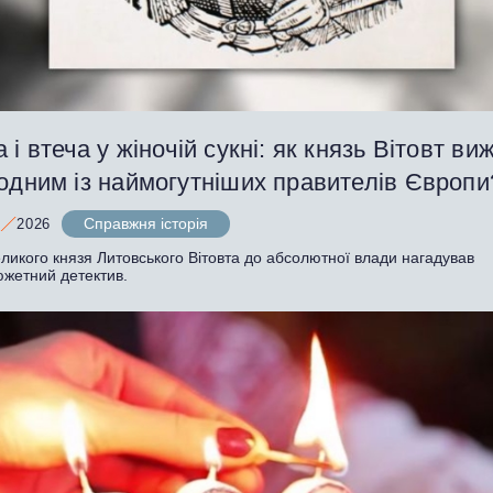
 і втеча у жіночій сукні: як князь Вітовт виж
 одним із наймогутніших правителів Європ
Справжня історія
2026
ликого князя Литовського Вітовта до абсолютної влади нагадував
южетний детектив.