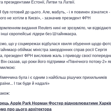
а президентами Естонії, Литви та Латвії.
 був готовий до цього. Але, мабуть, - і я повинен зізнатися -
ого не хотіли в Києві», - зазначив президент ФРН
домленням видання Reuters нині не зрозуміло, чи відвідают
 інші європейські лідери без Штайнмаєра.
ємо, що у соцмережах відбулася хвиля обурення щодо фото
айнмаєр обіймає міністра закордонних справ росії Сергія
а, президент ФРН висловив жаль з приводу своєї попередн
. Він сказав, що роки його підтримки «Північного потоку-2» 
омилкою:
імеччина була і є одним з найбільш рішучих прихильників
раїни... І так буде й надалі»
акож:
рець Apple Park Норман Фостер відновлюватиме Харкі
омо про цього архітектора