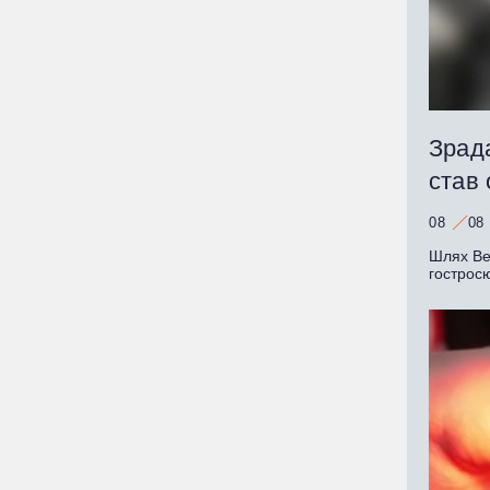
Зрада
став
08
08
Шлях Ве
гострос