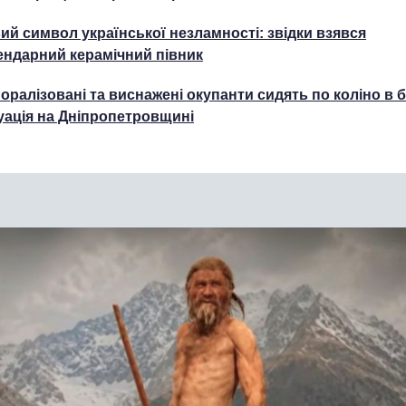
ий символ української незламності: звідки взявся
ендарний керамічний півник
оралізовані та виснажені окупанти сидять по коліно в б
уація на Дніпропетровщині