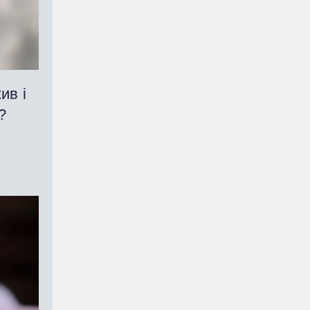
ив і
и?