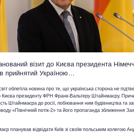
анований візит до Києва президента Німеч
ув прийнятий Україною…
віт облетіла новина про те, що українська сторона не підт
до Києва президенту ФРН Франк-Вальтеру Штайнмаєру. Прич
сть Штайнмаєра до росії, лобіювання ним будівництва та за
воду «Північний потік-2» та його пропаганда зближення Зах
аєр планував відвідати Київ зі своїм польським колегою А