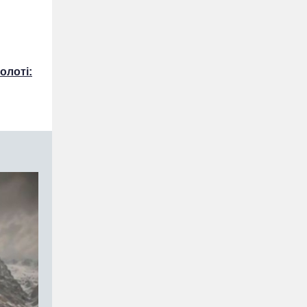
олоті: