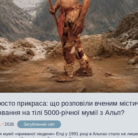
осто прикраса: що розповіли вченим місти
вання на тілі 5000-річної мумії з Альп?
Загублений світ
2026
я мумії «крижаної людини» Етці у 1991 році в Альпах стало не лиш