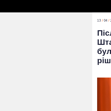
13
04
Піс
Шта
бул
ріш