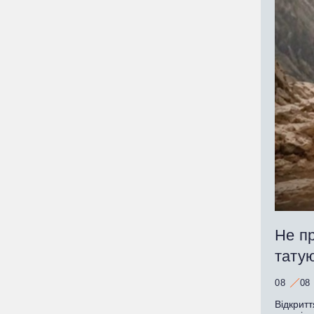
Не пр
татую
08
08
Відкритт