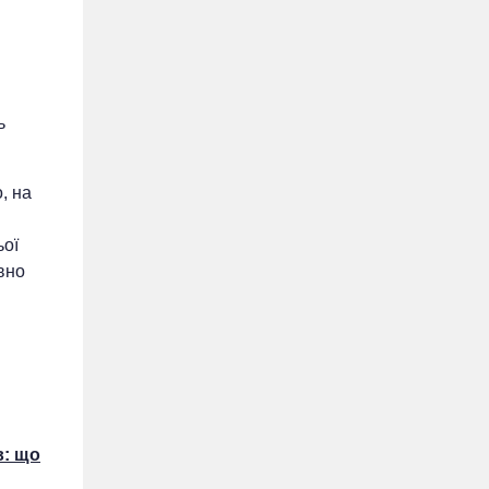
ь
, на
ьої
явно
в: що