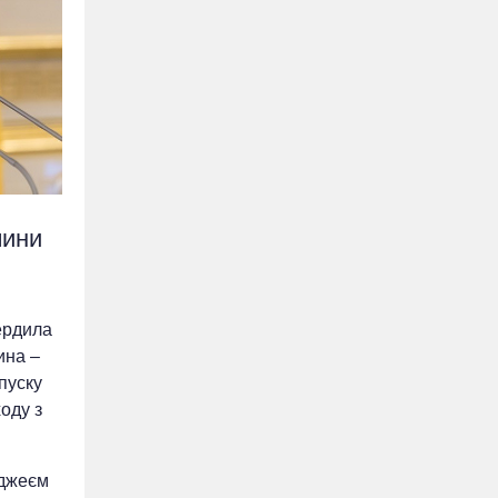
чини
вердила
ина –
пуску
оду з
нджеєм