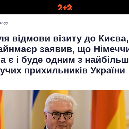
2022
ля відмови візиту до Києва,
йнмаєр заявив, що Німечч
а є і буде одним з найбільш
учих прихильників України