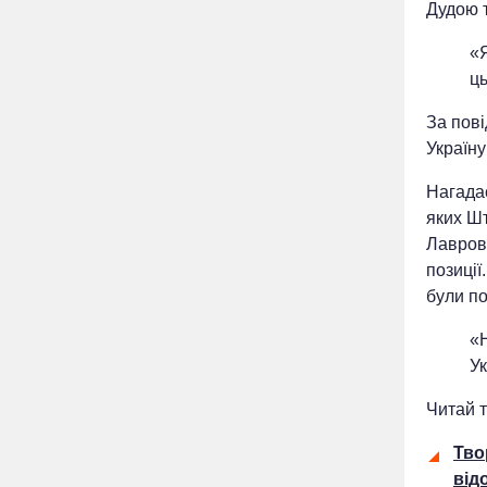
Дудою т
«Я
ць
За пові
Україну
Нагада
яких Шт
Лавров
позиції
були п
«Н
Ук
Читай т
Тво
від