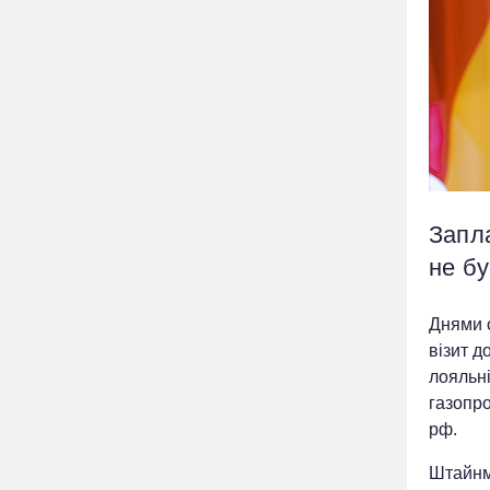
Запл
не б
Днями с
візит 
лояльні
газопро
рф.
Штайнм