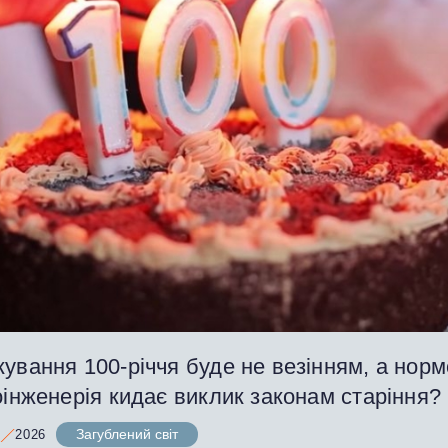
ування 100-річчя буде не везінням, а нор
оінженерія кидає виклик законам старіння?
Загублений світ
2026