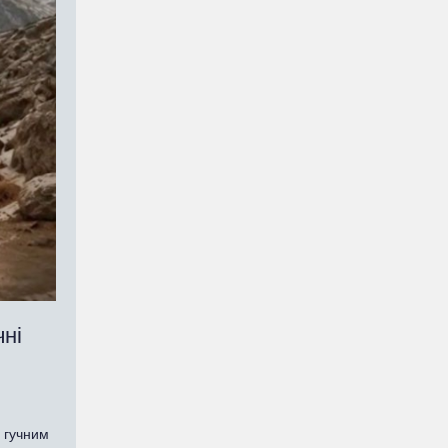
чні
е гучним