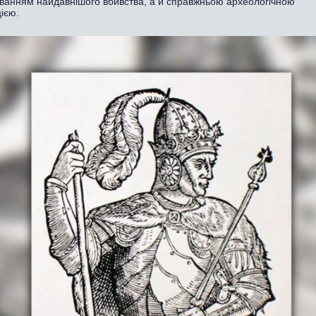
уванням найдавнішого вбивства, а й справжньою археологічною
ією.