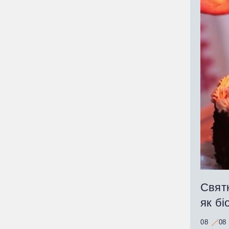
Святк
як бі
08
08