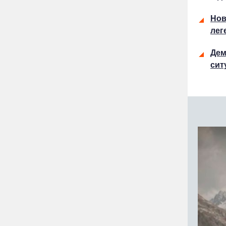
Нов
лег
Дем
сит