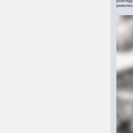
розслід
революц