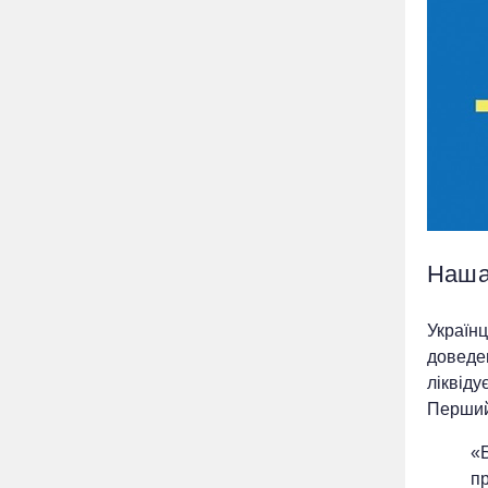
Наша
Українц
доведен
ліквіду
Перший
«Б
пр