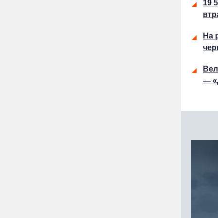
19 
втр
На 
чер
Вел
— «