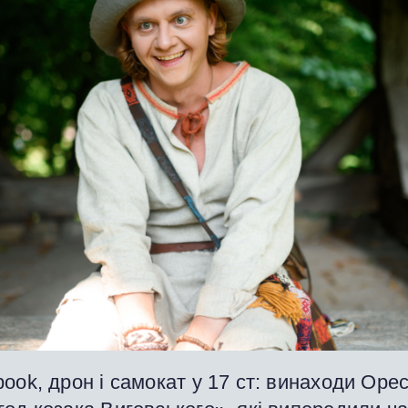
ook, дрон і самокат у 17 ст: винаходи Орес