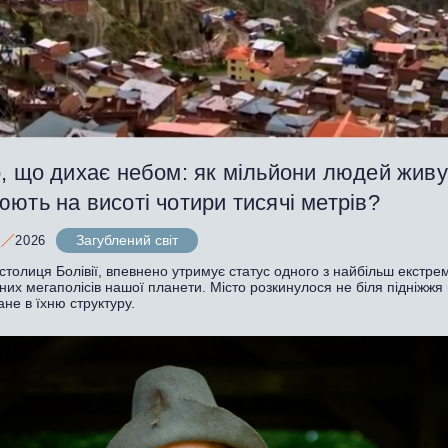
, що дихає небом: як мільйони людей живут
ють на висоті чотири тисячі метрів?
Загублений світ
2026
столиця Болівії, впевнено утримує статус одного з найбільш екстре
их мегаполісів нашої планети. Місто розкинулося не біля підніжжя г
ане в їхню структуру.