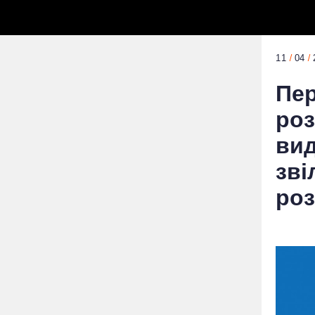
11
04
Пер
роз
вид
зві
роз