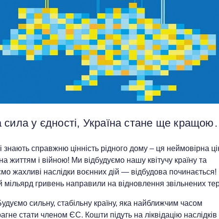
 сила у єдності, Україна стане ще кращо
і знають справжню цінність рідного дому – ця неймовірна ці
а життям і війною! Ми відбудуємо нашу квітучу країну та
ємо жахливі наслідки воєнних дій — відбудова починається!
 мільярд гривень направили на відновлення звільнених тер
удуємо сильну, стабільну країну, яка найближчим часом
агне стати членом ЄС. Кошти підуть на ліквідацію наслідків