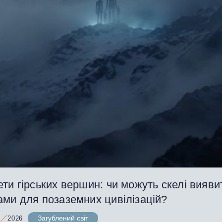
ти гірських вершин: чи можуть скелі вияви
ами для позаземних цивілізацій?
Загублений світ
2026