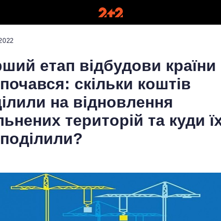
2022
ший етап відбудови країни
почався: скільки коштів
ілили на відновлення
льнених територій та куди ї
поділили?