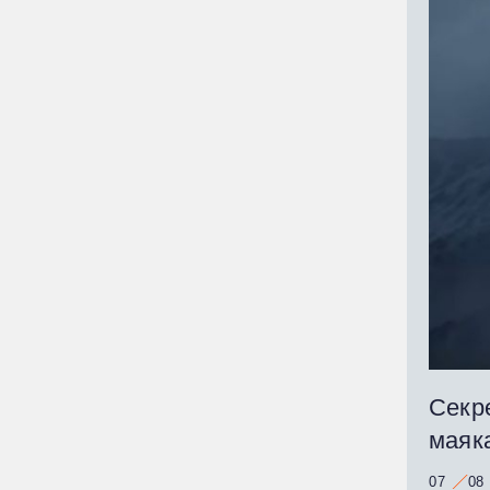
Секре
маяк
07
08