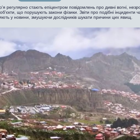
р'я регулярно стають епіцентром повідомлень про дивні вогні, незро
 об'єкти, що порушують закони фізики. Звіти про подібні інциденти ч
яють у новини, змушуючи дослідників шукати причини цих явищ.