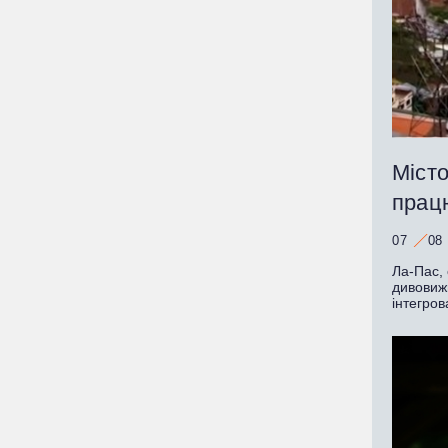
Місто
працю
07
08
Ла-Пас, 
дивовижн
інтегров