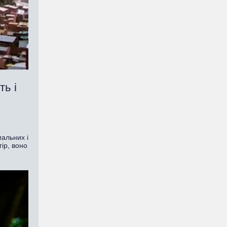
ь і
мальних і
ір, воно