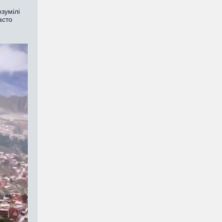
зумілі
асто