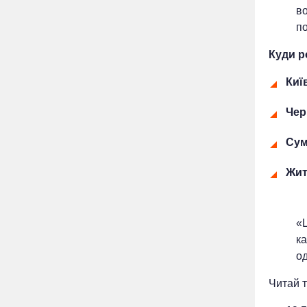
в
по
Куди р
Киї
Чер
Сум
Жит
«Ц
ка
о
Читай т