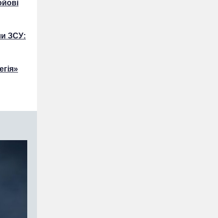
ойові
ли ЗСУ:
егія»