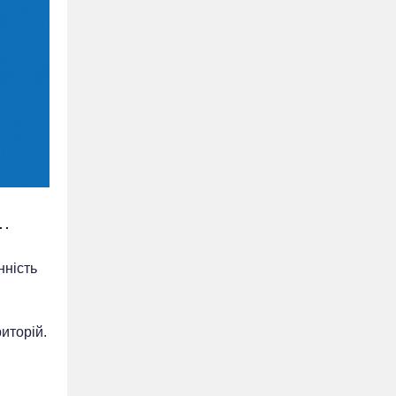
ю…
нність
иторій.