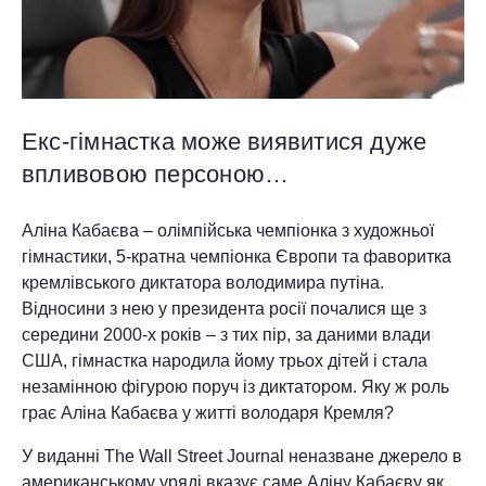
Екс-гімнастка може виявитися дуже
впливовою персоною…
Аліна Кабаєва – олімпійська чемпіонка з художньої
гімнастики, 5-кратна чемпіонка Європи та фаворитка
кремлівського диктатора володимира путіна.
Відносини з нею у президента росії почалися ще з
середини 2000-х років – з тих пір, за даними влади
США, гімнастка народила йому трьох дітей і стала
незамінною фігурою поруч із диктатором. Яку ж роль
грає Аліна Кабаєва у житті володаря Кремля?
У виданні The Wall Street Journal неназване джерело в
американському уряді вказує саме Аліну Кабаєву як