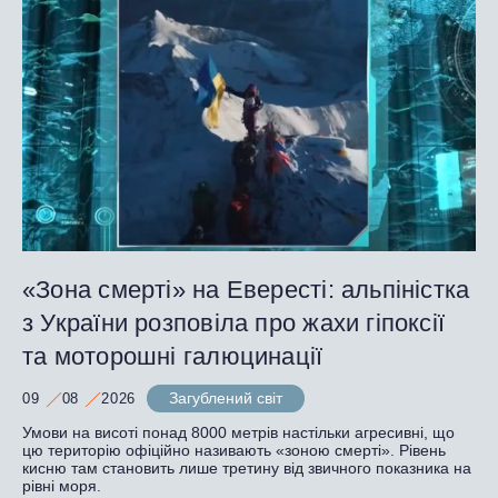
«Зона смерті» на Евересті: альпіністка
з України розповіла про жахи гіпоксії
та моторошні галюцинації
Загублений світ
09
08
2026
Умови на висоті понад 8000 метрів настільки агресивні, що
цю територію офіційно називають «зоною смерті». Рівень
кисню там становить лише третину від звичного показника на
рівні моря.