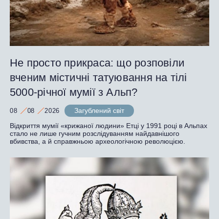
Не просто прикраса: що розповіли
вченим містичні татуювання на тілі
5000-річної мумії з Альп?
Загублений світ
08
08
2026
Відкриття мумії «крижаної людини» Етці у 1991 році в Альпах
стало не лише гучним розслідуванням найдавнішого
вбивства, а й справжньою археологічною революцією.