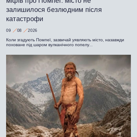
міфів про Помпеї: місто не
залишилося безлюдним після
катастрофи
09
08
2026
Коли згадують Помпеї, зазвичай уявляють місто, назавжди
поховане під шаром вулканічного попелу...