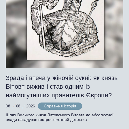
Зрада і втеча у жіночій сукні: як князь
Вітовт вижив і став одним із
наймогутніших правителів Європи?
Справжня історія
08
08
2026
Шлях Великого князя Литовського Вітовта до абсолютної
влади нагадував гостросюжетний детектив.