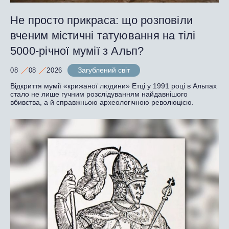
Не просто прикраса: що розповіли
вченим містичні татуювання на тілі
5000-річної мумії з Альп?
Загублений світ
08
08
2026
Відкриття мумії «крижаної людини» Етці у 1991 році в Альпах
стало не лише гучним розслідуванням найдавнішого
вбивства, а й справжньою археологічною революцією.