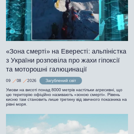
«Зона смерті» на Евересті: альпіністка
з України розповіла про жахи гіпоксії
та моторошні галюцинації
Загублений світ
09
08
2026
Умови на висоті понад 8000 метрів настільки агресивні, що
цю територію офіційно називають «зоною смерті». Рівень
кисню там становить лише третину від звичного показника на
рівні моря.