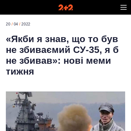
20
04
2022
«Якби я знав, що то був
не збиваємий СУ-35, я б
не збивав»: нові меми
тижня