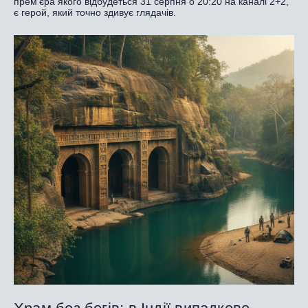
прем’єра якого відбудеться 31 серпня о 20:20 на каналі 2+2,
є герой, який точно здивує глядачів.