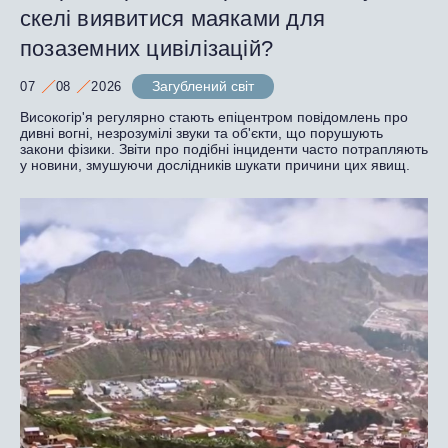
скелі виявитися маяками для
позаземних цивілізацій?
Загублений світ
07
08
2026
Високогір'я регулярно стають епіцентром повідомлень про
дивні вогні, незрозумілі звуки та об'єкти, що порушують
закони фізики. Звіти про подібні інциденти часто потрапляють
у новини, змушуючи дослідників шукати причини цих явищ.