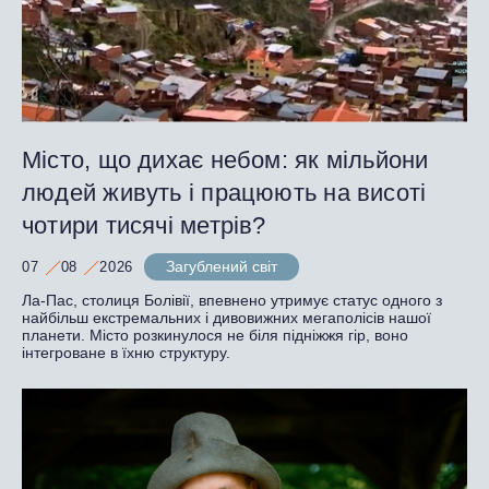
Місто, що дихає небом: як мільйони
людей живуть і працюють на висоті
чотири тисячі метрів?
Загублений світ
07
08
2026
Ла-Пас, столиця Болівії, впевнено утримує статус одного з
найбільш екстремальних і дивовижних мегаполісів нашої
планети. Місто розкинулося не біля підніжжя гір, воно
інтегроване в їхню структуру.