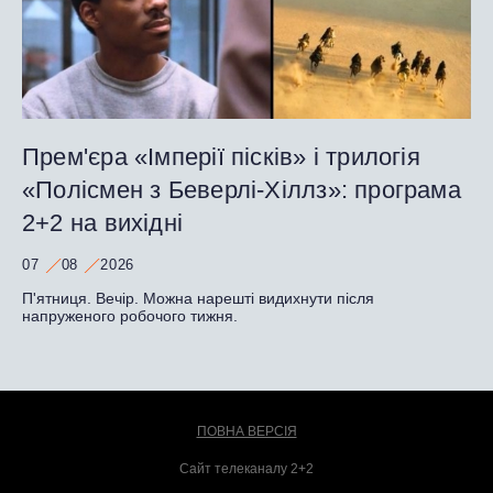
Прем'єра «Імперії пісків» і трилогія
«Полісмен з Беверлі-Хіллз»: програма
2+2 на вихідні
07
08
2026
П'ятниця. Вечір. Можна нарешті видихнути після
напруженого робочого тижня.
ПОВНА ВЕРСІЯ
Сайт телеканалу 2+2