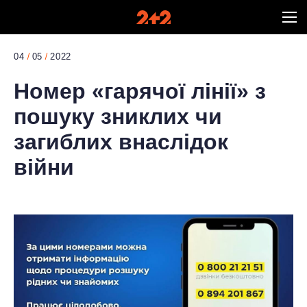
04
05
2022
Номер «гарячої лінії» з
пошуку зниклих чи
загиблих внаслідок
війни