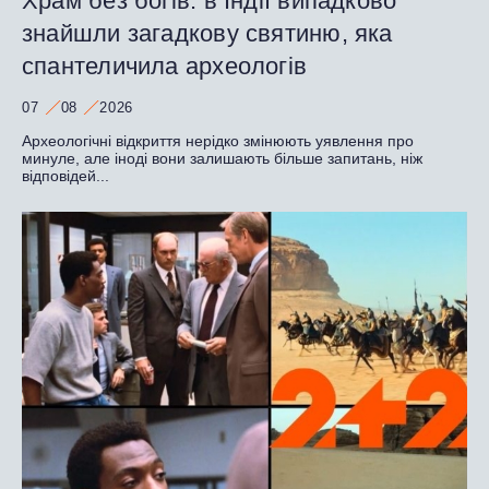
Храм без богів: в Індії випадково
знайшли загадкову святиню, яка
спантеличила археологів
07
08
2026
Археологічні відкриття нерідко змінюють уявлення про
минуле, але іноді вони залишають більше запитань, ніж
відповідей...