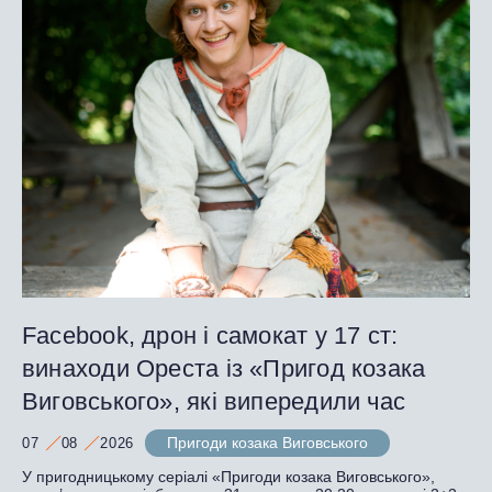
Facebook, дрон і самокат у 17 ст:
винаходи Ореста із «Пригод козака
Виговського», які випередили час
Пригоди козака Виговського
07
08
2026
У пригодницькому серіалі «Пригоди козака Виговського»,