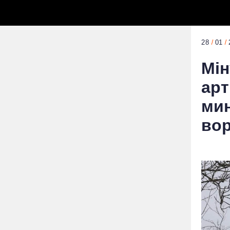
28
01
Мін
арт
мин
вор