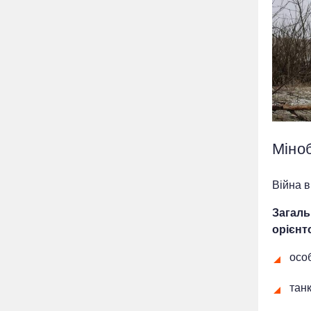
Міно
Війна в
Загаль
орієнт
особ
танк