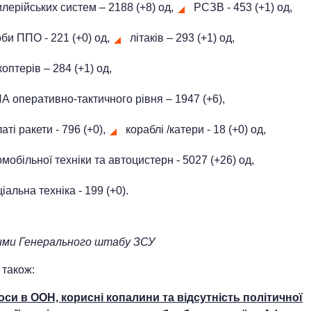
лерійських систем – 2188 (+8) од,
РСЗВ - 453 (+1) од,
би ППО - 221 (+0) од,
літаків – 293 (+1) од,
коптерів – 284 (+1) од,
А оперативно-тактичного рівня – 1947 (+6),
аті ракети - 796 (+0),
кораблі /катери - 18 (+0) од,
мобільної техніки та автоцистерн - 5027 (+26) од,
іальна техніка - 199 (+0).
ими
Генерального штабу ЗСУ
 також:
оси в ООН, корисні копалини та відсутність політичної