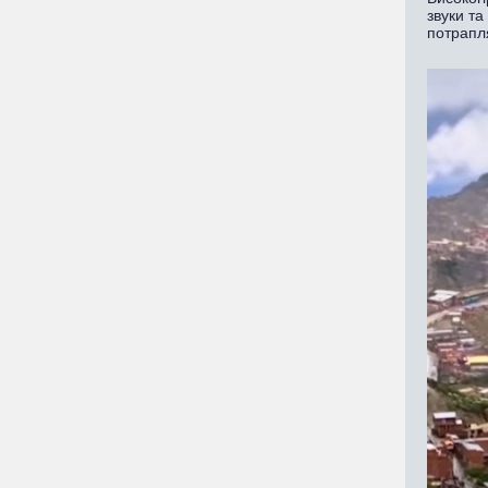
звуки та
потрапл