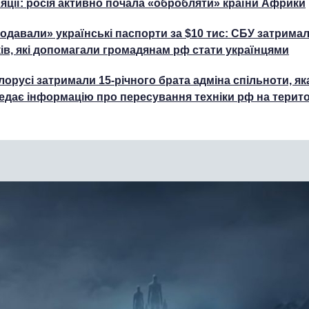
ляції: росія активно почала «обробляти» країни Африки
одавали» українські паспорти за $10 тис: СБУ затрима
ків, які допомагали громадянам рф стати українцями
ілорусі затримали 15-річного брата адміна спільноти, як
едає інформацію про пересування техніки рф на терито