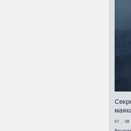
Секре
маяк
07
08
Високогі