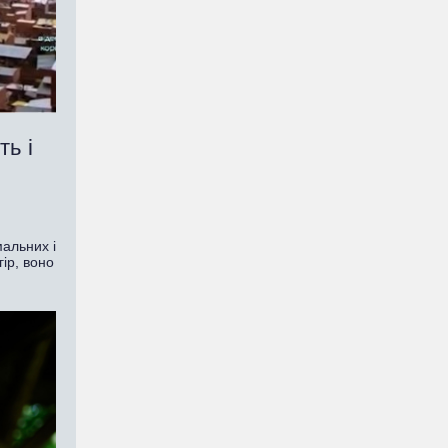
ь і
мальних і
ір, воно