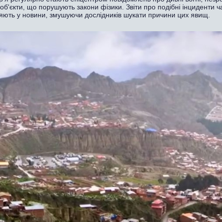
 об'єкти, що порушують закони фізики. Звіти про подібні інциденти ч
яють у новини, змушуючи дослідників шукати причини цих явищ.