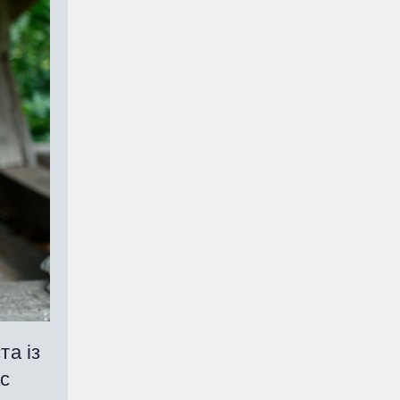
та із
ас