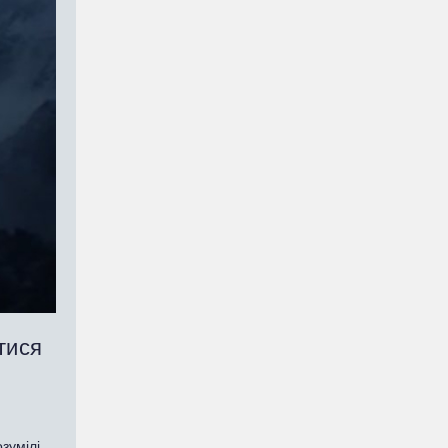
тися
зумілі