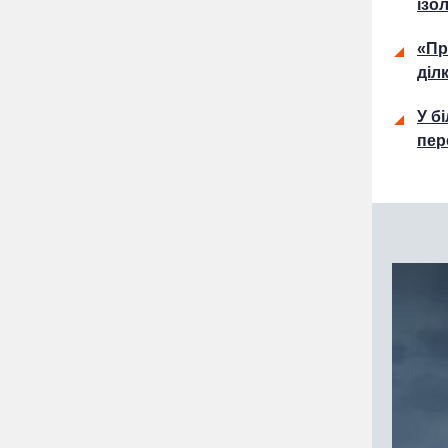
ізо
«Пр
діл
У б
пер