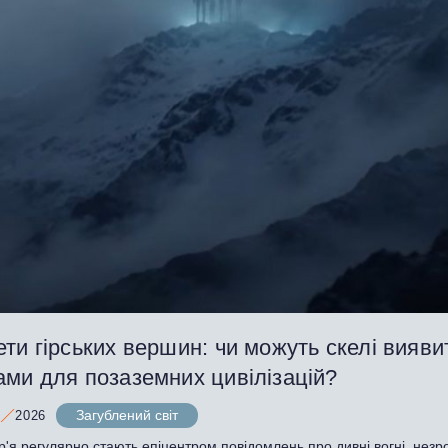
ти гірських вершин: чи можуть скелі вияви
ами для позаземних цивілізацій?
Загублений світ
2026
р'я регулярно стають епіцентром повідомлень про дивні вогні, незро