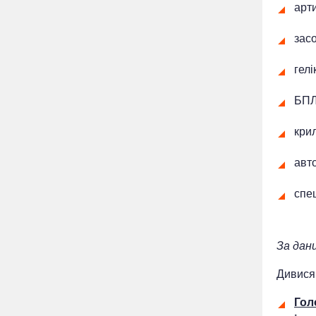
арти
засо
гелі
БПЛ
крил
авто
спец
За дан
Дивися
Гол