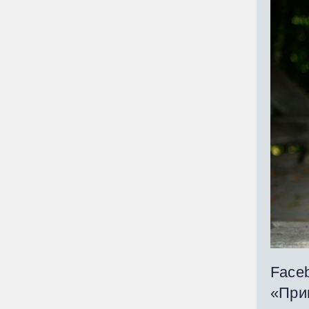
Faceb
«Приг