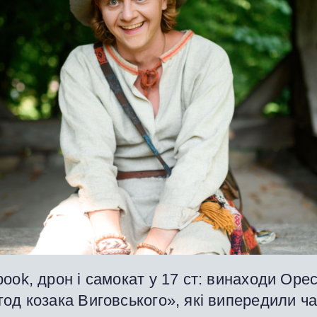
ook, дрон і самокат у 17 ст: винаходи Орес
од козака Виговського», які випередили ч