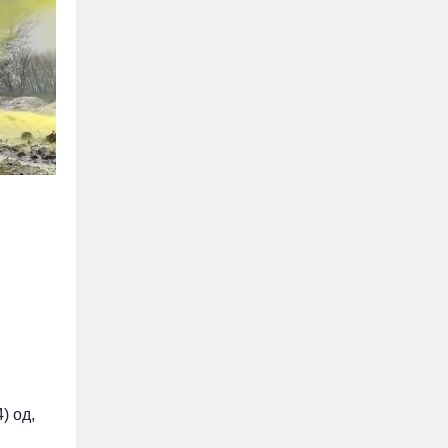
) од,