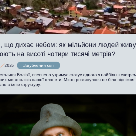
, що дихає небом: як мільйони людей живут
ють на висоті чотири тисячі метрів?
Загублений світ
2026
столиця Болівії, впевнено утримує статус одного з найбільш екстре
их мегаполісів нашої планети. Місто розкинулося не біля підніжжя г
ане в їхню структуру.