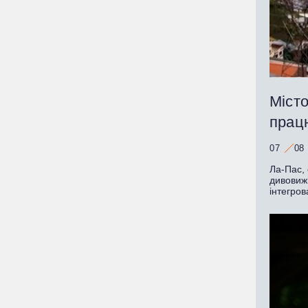
Місто
працю
07
08
Ла-Пас, 
дивовижн
інтегров