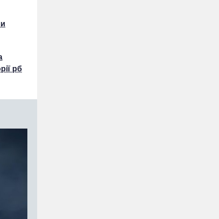
ли
а
рії рб