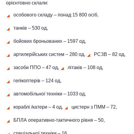
орієнтовно склали:
особового складу ‒ понад 15 800 осіб,
танків ‒ 530 од,
бойових броньованих ‒ 1597 од,
артилерійських систем – 280 од,
РСЗВ ‒ 82 од,
засоби ППО ‒ 47 од,
літаків – 108 од,
гелікоптерів – 124 од,
автомобільної техніки ‒ 1033 од,
кораблі /катери ‒ 4 од,
цистерн з ПММ ‒ 72,
БПЛА оперативно-тактичного рівня ‒ 50,
спеціальної техніки – 16.