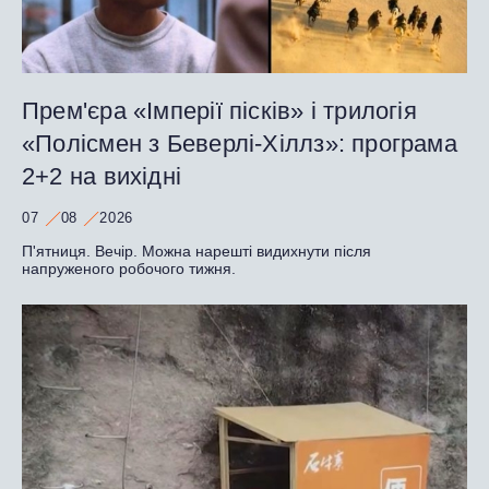
Прем'єра «Імперії пісків» і трилогія
«Полісмен з Беверлі-Хіллз»: програма
2+2 на вихідні
07
08
2026
П'ятниця. Вечір. Можна нарешті видихнути після
напруженого робочого тижня.