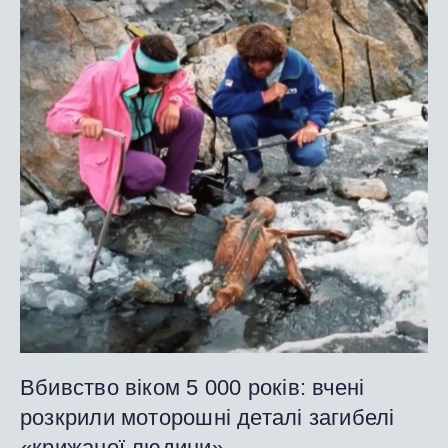
Вбивство віком 5 000 років: вчені
розкрили моторошні деталі загибелі
«крижаної людини»