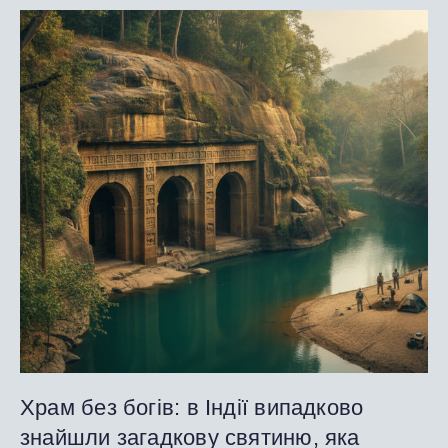
Храм без богів: в Індії випадково
знайшли загадкову святиню, яка