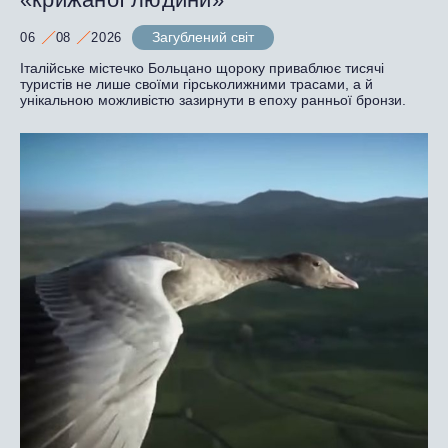
Загублений світ
06
08
2026
Італійське містечко Больцано щороку приваблює тисячі
туристів не лише своїми гірськолижними трасами, а й
унікальною можливістю зазирнути в епоху ранньої бронзи.