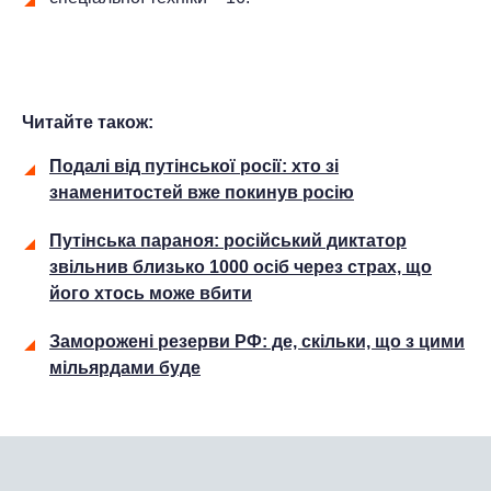
Читайте також:
Подалі від путінської росії: хто зі
знаменитостей вже покинув росію
Путінська параноя: російський диктатор
звільнив близько 1000 осіб через страх, що
його хтось може вбити
Заморожені резерви РФ: де, скільки, що з цими
мільярдами буде