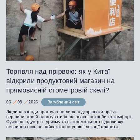
Торгівля над прірвою: як у Китаї
відкрили продуктовий магазин на
прямовисній стометровій скелі?
Загублений світ
06
08
2026
Людина завжди прагнула не лише підкорювати гірські
вершини, але й адаптувати їх під власні потреби та комфорт.
Сучасна індустрія туризму та екстремального відпочинку
невпинно освоює найважкодоступніші локації планети.