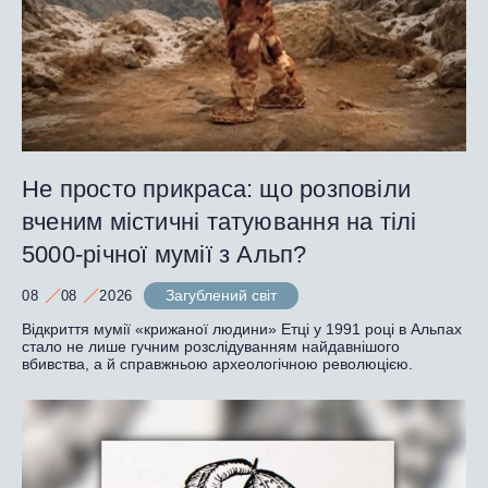
Не просто прикраса: що розповіли
вченим містичні татуювання на тілі
5000-річної мумії з Альп?
Загублений світ
08
08
2026
Відкриття мумії «крижаної людини» Етці у 1991 році в Альпах
стало не лише гучним розслідуванням найдавнішого
вбивства, а й справжньою археологічною революцією.