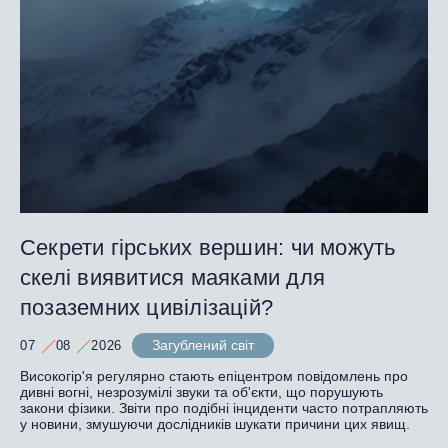
Секрети гірських вершин: чи можуть
скелі виявитися маяками для
позаземних цивілізацій?
Загублений світ
07
08
2026
Високогір'я регулярно стають епіцентром повідомлень про
дивні вогні, незрозумілі звуки та об'єкти, що порушують
закони фізики. Звіти про подібні інциденти часто потрапляють
у новини, змушуючи дослідників шукати причини цих явищ.