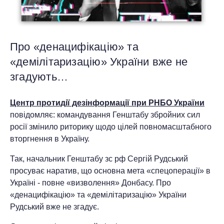
Про «денацифікацію» та
«демілітаризацію» України вже не
згадують…
Центр протидії дезінформації при РНБО України
повідомляє: командування Генштабу збройних сил
росії змінило риторику щодо цілей повномасштабного
вторгнення в Україну.
Так, начальник Генштабу зс рф Сергій Рудський
просуває наратив, що основна мета «спецоперації» в
Україні - повне «визволення» Донбасу. Про
«денацифікацію» та «демілітаризацію» України
Рудський вже не згадує.