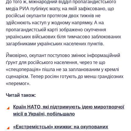
До того ж, міжнародний відділ пропагандистського
медіа РИА публікує мапу, на якій зафіксовано, що
російські окупанти протягом двох тижнів не
здійснюють наступ у жодному напрямку. А на
пропагандистській карті зображено скупчення
українських військових біля тимчасово заблокованих
загарбниками українських населених пунктів.
Ймовірно, окупант поступово змінює інформаційний
ґрунт для російського населення, через те що
«спецоперація» пішла не за запланованим у кремлі
сценарієм. Тепер росіян готують до менш грандіозних
«перемог».
Читай також:
Країн НАТО, які підтримують ідею миротворчої
місії в Україні, побільшало
«Екстремістські» книжки: на окупованих