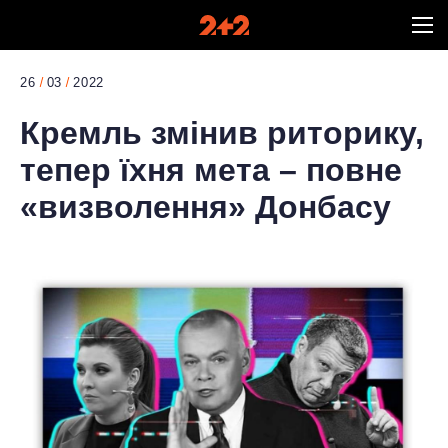
26
03
2022
Кремль змінив риторику,
тепер їхня мета – повне
«визволення» Донбасу