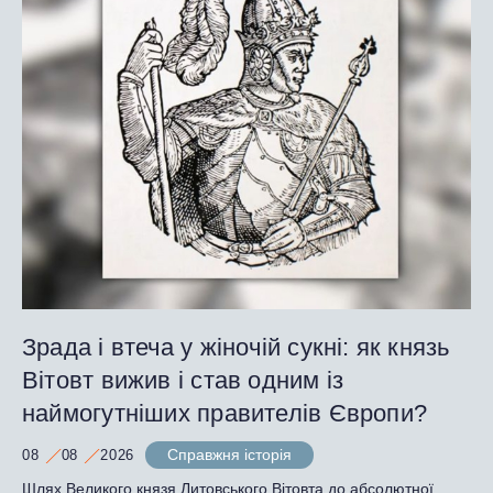
Зрада і втеча у жіночій сукні: як князь
Вітовт вижив і став одним із
наймогутніших правителів Європи?
Справжня історія
08
08
2026
Шлях Великого князя Литовського Вітовта до абсолютної