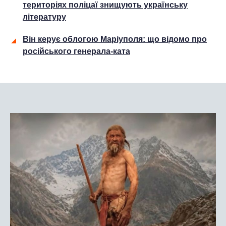
територіях поліцаї знищують українську
літературу
Він керує облогою Маріуполя: що відомо про
російського генерала-ката