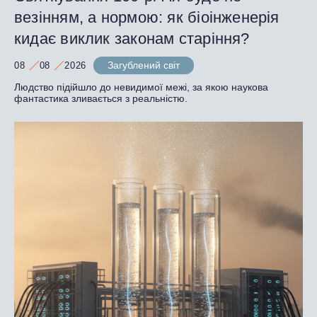
везінням, а нормою: як біоінженерія
кидає виклик законам старіння?
Загублений світ
08
08
2026
Людство підійшло до невидимої межі, за якою наукова
фантастика зливається з реальністю.