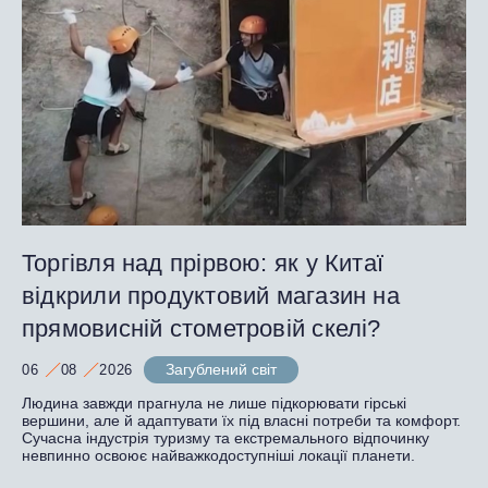
Торгівля над прірвою: як у Китаї
відкрили продуктовий магазин на
прямовисній стометровій скелі?
Загублений світ
06
08
2026
Людина завжди прагнула не лише підкорювати гірські
вершини, але й адаптувати їх під власні потреби та комфорт.
Сучасна індустрія туризму та екстремального відпочинку
невпинно освоює найважкодоступніші локації планети.