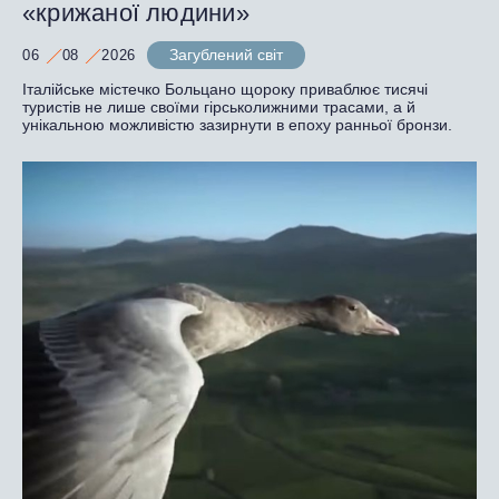
«крижаної людини»
Загублений світ
06
08
2026
Італійське містечко Больцано щороку приваблює тисячі
туристів не лише своїми гірськолижними трасами, а й
унікальною можливістю зазирнути в епоху ранньої бронзи.