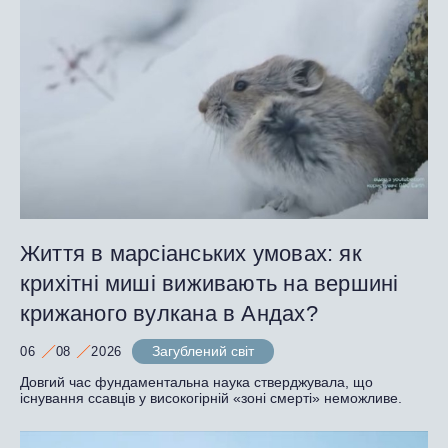
Життя в марсіанських умовах: як
крихітні миші виживають на вершині
крижаного вулкана в Андах?
Загублений світ
06
08
2026
Довгий час фундаментальна наука стверджувала, що
існування ссавців у високогірній «зоні смерті» неможливе.