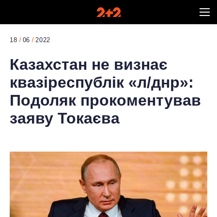
18
06
2022
Казахстан не визнає
квазіреспублік «л/днр»:
Подоляк прокоментував
заяву Токаєва