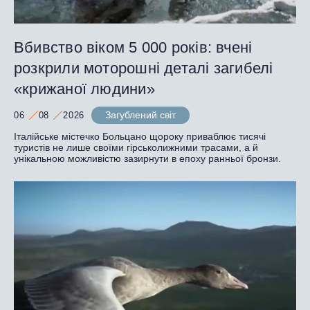
Вбивство віком 5 000 років: вчені
розкрили моторошні деталі загибелі
«крижаної людини»
Загублений світ
06
08
2026
Італійське містечко Больцано щороку приваблює тисячі
туристів не лише своїми гірськолижними трасами, а й
унікальною можливістю зазирнути в епоху ранньої бронзи.