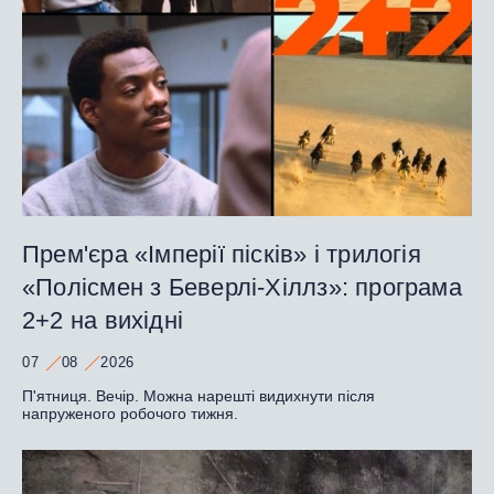
Прем'єра «Імперії пісків» і трилогія
«Полісмен з Беверлі-Хіллз»: програма
2+2 на вихідні
07
08
2026
П'ятниця. Вечір. Можна нарешті видихнути після
напруженого робочого тижня.