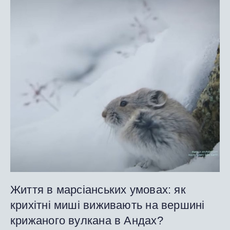
Життя в марсіанських умовах: як
крихітні миші виживають на вершині
крижаного вулкана в Андах?