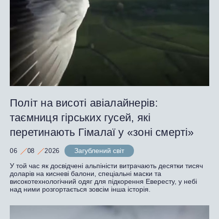
Політ на висоті авіалайнерів:
таємниця гірських гусей, які
перетинають Гімалаї у «зоні смерті»
Загублений світ
06
08
2026
У той час як досвідчені альпіністи витрачають десятки тисяч
доларів на кисневі балони, спеціальні маски та
високотехнологічний одяг для підкорення Евересту, у небі
над ними розгортається зовсім інша історія.