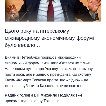
Цього року на пітерському
міжнародному економічному форумі
було весело…
Днями в Петербурзі пройшов міжнародний
економічний форум, який запам'ятався не тільки
мареннями путіна про Україну та всесвітню змову
проти росії, але й заявою президента Казахстану
Касим-Жомарт Токаєва про те, що «л/днр» – це
«квазіреспубліки та Казахстан не визнає їх».
Радник голови ВП Михайло Подоляк
вже
прокоментував заяву Токаєва: