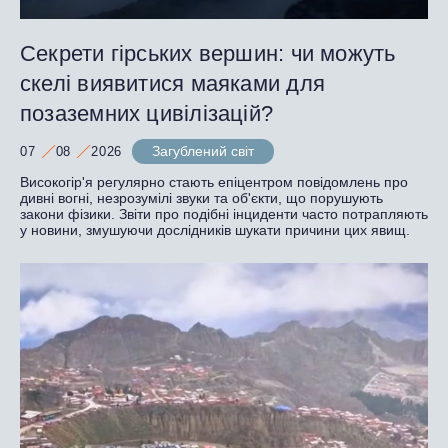
Секрети гірських вершин: чи можуть
скелі виявитися маяками для
позаземних цивілізацій?
Загублений світ
07
08
2026
Високогір'я регулярно стають епіцентром повідомлень про
дивні вогні, незрозумілі звуки та об'єкти, що порушують
закони фізики. Звіти про подібні інциденти часто потрапляють
у новини, змушуючи дослідників шукати причини цих явищ.