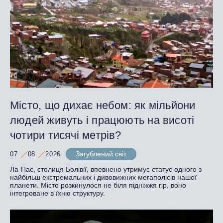
Місто, що дихає небом: як мільйони
людей живуть і працюють на висоті
чотири тисячі метрів?
Загублений світ
07
08
2026
Ла-Пас, столиця Болівії, впевнено утримує статус одного з
найбільш екстремальних і дивовижних мегаполісів нашої
планети. Місто розкинулося не біля підніжжя гір, воно
інтегроване в їхню структуру.