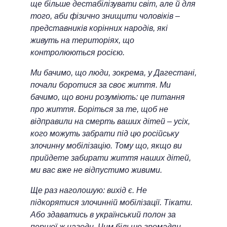
ще більше дестабілізувати світ, але й для
того, аби фізично знищити чоловіків –
представників корінних народів, які
живуть на територіях, що
контролюються росією.
Ми бачимо, що люди, зокрема, у Дагестані,
почали боротися за своє життя. Ми
бачимо, що вони розуміють: це питання
про життя. Боріться за те, щоб не
відправили на смерть ваших дітей – усіх,
кого можуть забрати під цю російську
злочинну мобілізацію. Тому що, якщо ви
прийдете забирати життя наших дітей,
ми вас вже не відпустимо живими.
Ще раз наголошую: вихід є. Не
підкорятися злочинній мобілізації. Тікати.
Або здаватись в український полон за
першої ж нагоди. Чим більше громадян