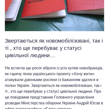
Звертаються як новомобілізовані, так і
ті , хто ще перебуває у статусі
цивільної людини…
Не встигла ще росія зібрати із усіх кутків новобранців,
як гарячу лінію українського проекту «Хочу жити»
атакували дзвінками росіяни із бажанням здатися в
полон Україні. Звертаються як новомобілізовані, так і
ті , хто ще перебуває у статусі цивільної людини. Про
це повідомив представник Головного управління
розвідки Міністерства оборони України Андрій Юсов в
ефірі телемарафону «Єдині новини».