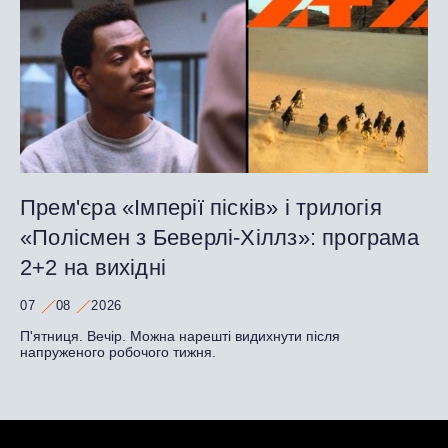
Прем'єра «Імперії пісків» і трилогія
«Полісмен з Беверлі-Хіллз»: програма
2+2 на вихідні
07
08
2026
П'ятниця. Вечір. Можна нарешті видихнути після
напруженого робочого тижня.