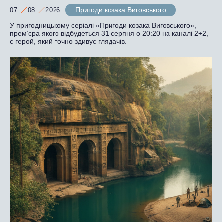
Пригоди козака Виговського
07
08
2026
У пригодницькому серіалі «Пригоди козака Виговського»,
прем’єра якого відбудеться 31 серпня о 20:20 на каналі 2+2,
є герой, який точно здивує глядачів.