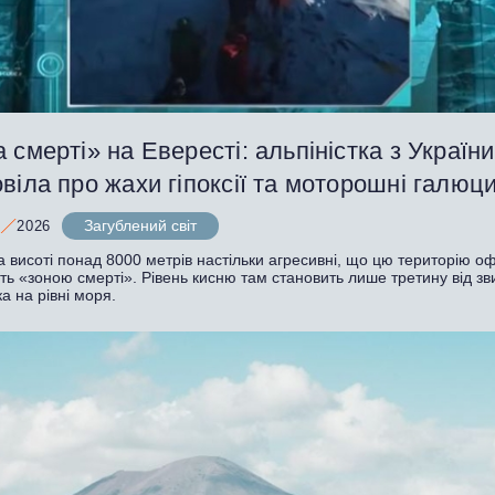
 смерті» на Евересті: альпіністка з України
віла про жахи гіпоксії та моторошні галюци
Загублений світ
2026
 висоті понад 8000 метрів настільки агресивні, що цю територію оф
ь «зоною смерті». Рівень кисню там становить лише третину від зв
а на рівні моря.