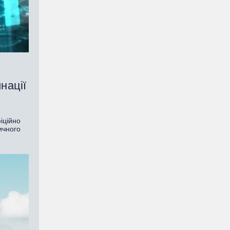
нації
іційно
ичного