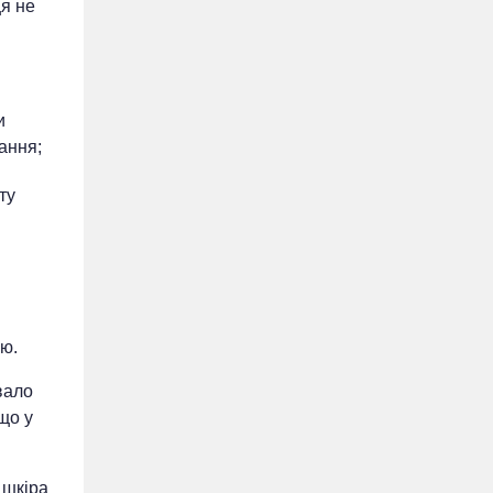
я не
и
ання;
ту
ню.
вало
що у
 шкіра