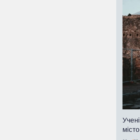
Учені
міст