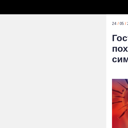
24
05
Гос
пох
си