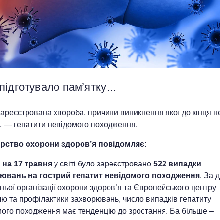
підготувало пам’ятку…
 зареєстрована хвороба, причини виникнення якої до кінця н
, — гепатити невідомого походження.
ерство охорони здоров
’
я повідомляє:
м
на 17 травня
у світі було зареєстровано
522 випадки
ювань на гострий гепатит невідомого походження
. За 
ньої організації охорони здоров’я та Європейського центру
ю та профілактики захворювань, число випадків гепатиту
мого походження має тенденцію до зростання. Ба більше –