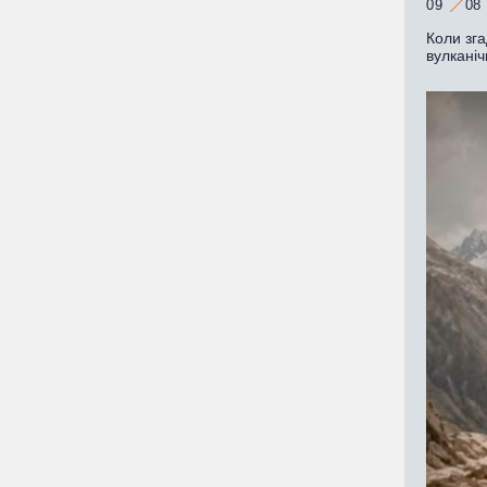
09
08
Коли зг
вулканіч