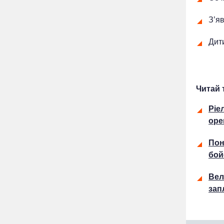
З’я
Дит
Читай 
Ріе
оре
Пон
бой
Вел
зап