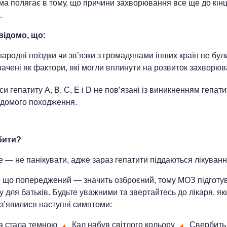
а полягає в тому, що причини захворювання все ще до кінц
.
відомо, що:
ародні поїздки чи зв’язки з громадянами інших країн не бул
начені як фактори, які могли вплинути на розвиток захворюв
си гепатиту A, B, C, E і D не пов’язані із виникненням гепати
ідомого походження.
бити?
 — не панікувати, адже зараз гепатити піддаються лікуван
, що попереджений — значить озброєний, тому МОЗ підготу
у для батьків. Будьте уважними та звертайтесь до лікаря, як
з’явилися наступні симптоми:
а стала темною
Кал набув світлого кольору
Свербить