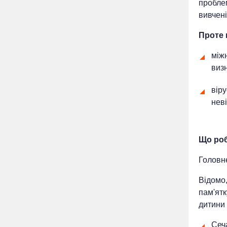
проблем
вивчені
Проте 
міжн
виз
віру
нев
Що ро
Головне
Відомо
пам'ятк
дитини 
Сеч