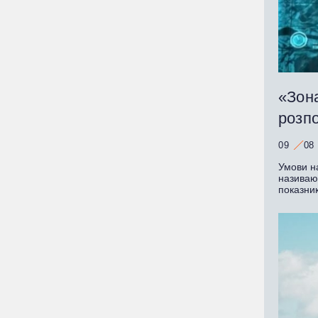
«Зона
розпо
09
08
Умови на
називают
показник