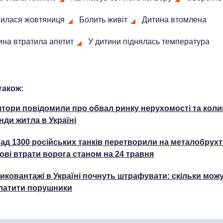
вилася жовтяниця
Болить живіт
Дитина втомлена
ина втратила апетит
У дитини піднялась температура
також:
лтори повідомили про обвал ринку нерухомості та кол
нди житла в Україні
ад 1300 російських танків перетворили на металобрухт
ові втрати ворога станом на 24 травня
иковантажі в Україні почнуть штрафувати: скільки мож
латити порушники