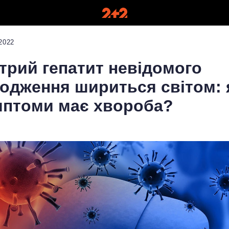
2022
трий гепатит невідомого
одження шириться світом: 
мптоми має хвороба?