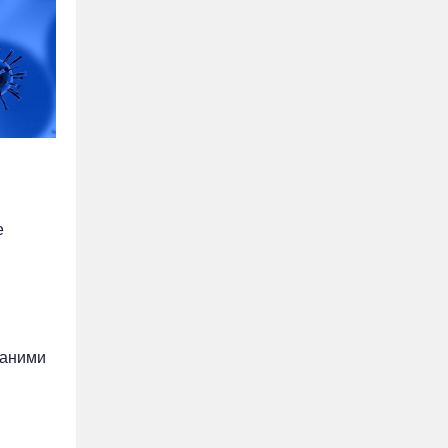
е
даними