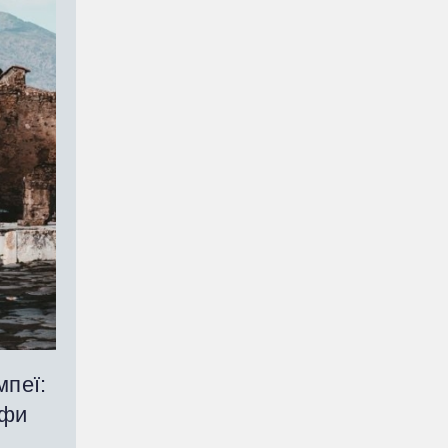
мпеї:
офи