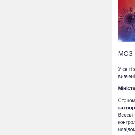
МОЗ 
У світі
вивчені
Мініст
Стано
захвор
Всесвіт
контрол
невідо