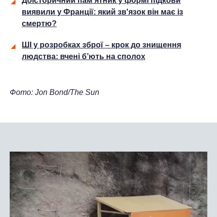
Доісторичний пам'ятник у формі підкови
виявили у Франції: який зв'язок він має із
смертю?
ШІ у розробках зброї – крок до знищення
людства: вчені б’ють на сполох
Фото: Jon Bond/The Sun