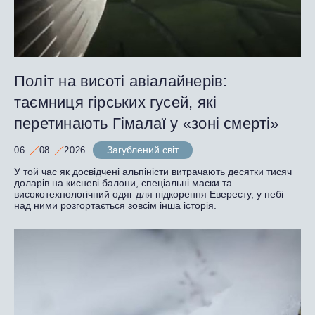
Політ на висоті авіалайнерів:
таємниця гірських гусей, які
перетинають Гімалаї у «зоні смерті»
Загублений світ
06
08
2026
У той час як досвідчені альпіністи витрачають десятки тисяч
доларів на кисневі балони, спеціальні маски та
високотехнологічний одяг для підкорення Евересту, у небі
над ними розгортається зовсім інша історія.