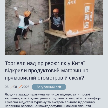
Торгівля над прірвою: як у Китаї
відкрили продуктовий магазин на
прямовисній стометровій скелі?
Загублений світ
06
08
2026
Людина завжди прагнула не лише підкорювати гірські
вершини, але й адаптувати їх під власні потреби та комфорт.
Сучасна індустрія туризму та екстремального відпочинку
невпинно освоює найважкодоступніші локації планети.