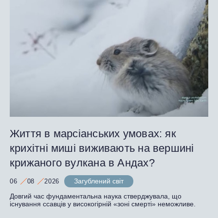
Життя в марсіанських умовах: як
крихітні миші виживають на вершині
крижаного вулкана в Андах?
Загублений світ
06
08
2026
Довгий час фундаментальна наука стверджувала, що
існування ссавців у високогірній «зоні смерті» неможливе.