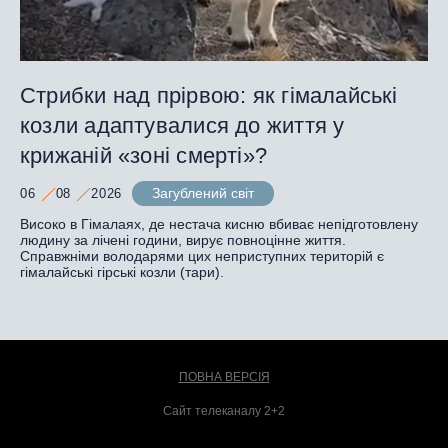
Стрибки над прірвою: як гімалайські
козли адаптувалися до життя у
крижаній «зоні смерті»?
Загублений світ
06
08
2026
Високо в Гімалаях, де нестача кисню вбиває непідготовлену
людину за лічені години, вирує повноцінне життя.
Справжніми володарями цих неприступних територій є
гімалайські гірські козли (тари).
ПОВНА ВЕРСІЯ
Сайт телеканалу 2+2