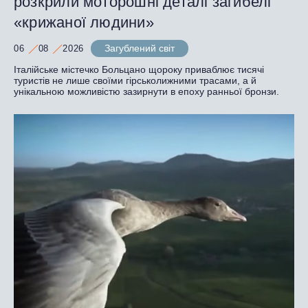
розкрили моторошні деталі загибелі
«крижаної людини»
Загублений світ
06
08
2026
Італійське містечко Больцано щороку приваблює тисячі
туристів не лише своїми гірськолижними трасами, а й
унікальною можливістю зазирнути в епоху ранньої бронзи.