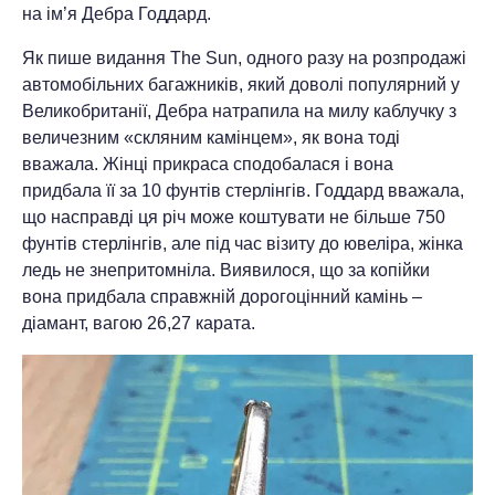
на ім’я Дебра Годдард.
Як пише видання The Sun, одного разу на розпродажі
автомобільних багажників, який доволі популярний у
Великобританії, Дебра натрапила на милу каблучку з
величезним «скляним камінцем», як вона тоді
вважала. Жінці прикраса сподобалася і вона
придбала її за 10 фунтів стерлінгів. Годдард вважала,
що насправді ця річ може коштувати не більше 750
фунтів стерлінгів, але під час візиту до ювеліра, жінка
ледь не знепритомніла. Виявилося, що за копійки
вона придбала справжній дорогоцінний камінь –
діамант, вагою 26,27 карата.