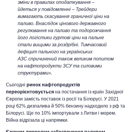
зміни в правилах оподаткування –
йдеться у повідомленні – Трейдери
вимагають скасування граничної ціни на
паливо. Внаслідок цінового державного
регулювання на паливо та подорожчання
його логістики гуртові ціни на пальне
стали вищими за роздрібні. Тимчасовий
дефіцит пального на українських
АЗС спричинений також великим попитом
на нафтопродукти ЗСУ та силовими
структурами».
Сьогодні
ринок нафтопродуктів
переорієнтовується
на постачання із країн Західної
Європи замість поставок із росії та Білорусі. У 2021
році 62% дизпалива й 50% бензину надходило з рф та
Білорусі. Ще по 10% імпортували з Литви і морем.
Війна відрізала ці напрямки.
Єдиним джерелом забезпечення паливом