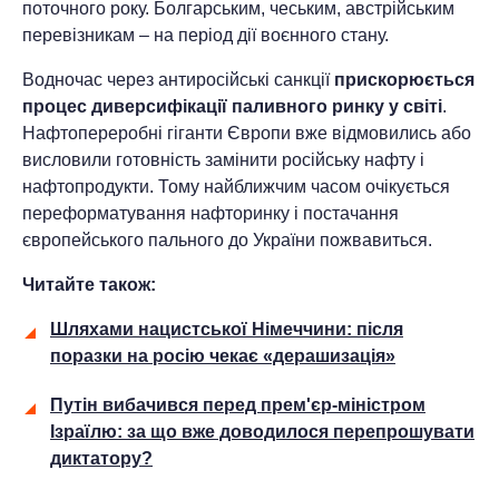
поточного року. Болгарським, чеським, австрійським
перевізникам – на період дії воєнного стану.
Водночас через антиросійські санкції
прискорюється
процес диверсифікації паливного ринку у світі
.
Нафтопереробні гіганти Європи вже відмовились або
висловили готовність замінити російську нафту і
нафтопродукти. Тому найближчим часом очікується
переформатування нафторинку і постачання
європейського пального до України пожвавиться.
Читайте також:
Шляхами нацистської Німеччини: після
поразки на росію чекає «дерашизація»
Путін вибачився перед прем'єр-міністром
Ізраїлю: за що вже доводилося перепрошувати
диктатору?