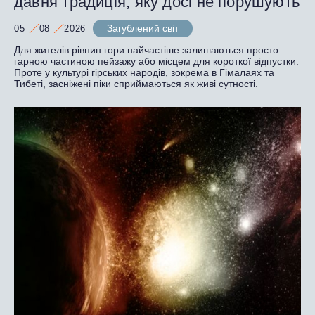
давня традиція, яку досі не порушують
Загублений світ
05
08
2026
Для жителів рівнин гори найчастіше залишаються просто
гарною частиною пейзажу або місцем для короткої відпустки.
Проте у культурі гірських народів, зокрема в Гімалаях та
Тибеті, засніжені піки сприймаються як живі сутності.