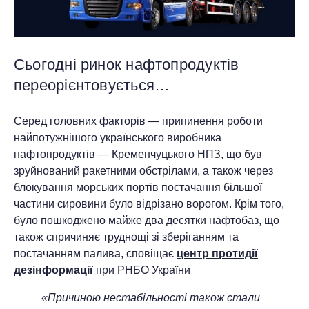
Сьогодні ринок нафтопродуктів
переорієнтовується…
Серед головних факторів — припинення роботи
найпотужнішого українського виробника
нафтопродуктів — Кременчуцького НПЗ, що був
зруйнований ракетними обстрілами, а також через
блокування морських портів постачання більшої
частини сировини було відрізано ворогом. Крім того,
було пошкоджено майже два десятки нафтобаз, що
також спричиняє труднощі зі зберіганням та
постачанням палива, сповіщає
центр протидії
дезінформації
при РНБО України
«Причиною нестабільності також стали