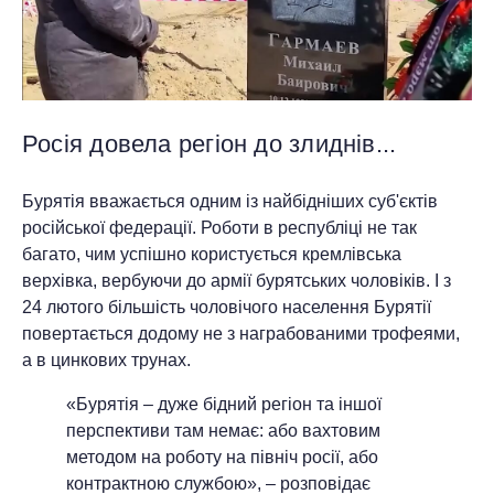
Росія довела регіон до злиднів...
Бурятія вважається одним із найбідніших суб'єктів
російської федерації. Роботи в республіці не так
багато, чим успішно користується кремлівська
верхівка, вербуючи до армії бурятських чоловіків. І з
24 лютого більшість чоловічого населення Бурятії
повертається додому не з награбованими трофеями,
а в цинкових трунах.
«Бурятія – дуже бідний регіон та іншої
перспективи там немає: або вахтовим
методом на роботу на північ росії, або
контрактною службою», – розповідає