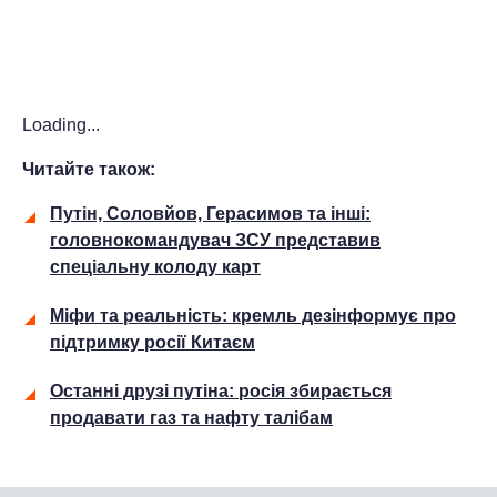
Loading...
Читайте також:
Путін, Соловйов, Герасимов та інші:
головнокомандувач ЗСУ представив
спеціальну колоду карт
Міфи та реальність: кремль дезінформує про
підтримку росії Китаєм
Останні друзі путіна: росія збирається
продавати газ та нафту талібам