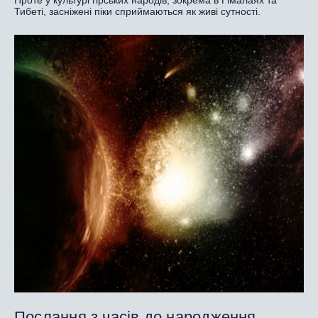
Тибеті, засніжені піки сприймаються як живі сутності.
Послання з часів до народження