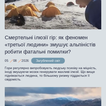
Смертельні ілюзії гір: як феномен
«третьої людини» змушує альпіністів
робити фатальні помилки?
Загублений світ
05
08
2026
Гори регулярно випробовують людську психіку на міцність,
іноді змушуючи мозок генерувати жахливі ілюзії. Що вище
піднімається людина, то більшому ризику піддається її
свідомість.