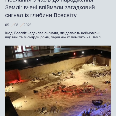
Землі: вчені впіймали загадковий
сигнал із глибини Всесвіту
05
08
2026
Іноді Всесвіт надсилає сигнали, які долають неймовірні
відстані та мільярди років, перш ніж їх помітять на Землі...