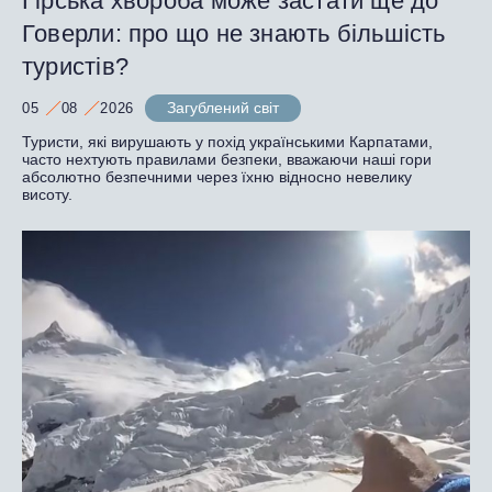
Гірська хвороба може застати ще до
Говерли: про що не знають більшість
туристів?
Загублений світ
05
08
2026
Туристи, які вирушають у похід українськими Карпатами,
часто нехтують правилами безпеки, вважаючи наші гори
абсолютно безпечними через їхню відносно невелику
висоту.