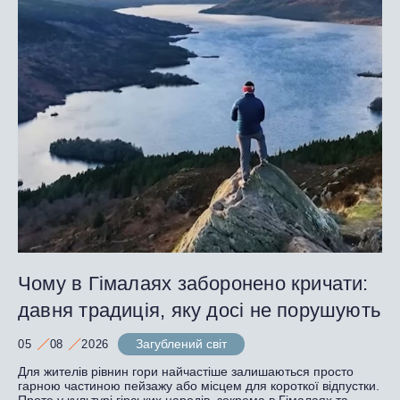
Чому в Гімалаях заборонено кричати:
давня традиція, яку досі не порушують
Загублений світ
05
08
2026
Для жителів рівнин гори найчастіше залишаються просто
гарною частиною пейзажу або місцем для короткої відпустки.
Проте у культурі гірських народів, зокрема в Гімалаях та