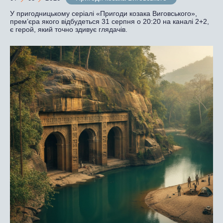
У пригодницькому серіалі «Пригоди козака Виговського»,
прем’єра якого відбудеться 31 серпня о 20:20 на каналі 2+2,
є герой, який точно здивує глядачів.