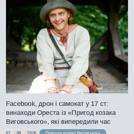
Facebook, дрон і самокат у 17 ст:
винаходи Ореста із «Пригод козака
Виговського», які випередили час
Пригоди козака Виговського
07
08
2026