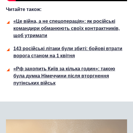
Читайте також:
«Це війна, а не спецоперація»: як російські
командири обманюють своїх контрактників,
щоб утримати
143 російські літаки були збиті: бойові втрати
ворога станом на 1 квітня
«Рф захопить Київ за кілька годин»: такою
була думка Німеччини після вторгнення
путінських військ