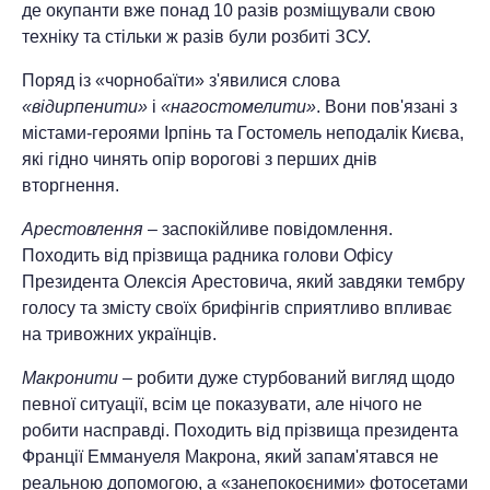
де окупанти вже понад 10 разів розміщували свою
техніку та стільки ж разів були розбиті ЗСУ.
Поряд із «чорнобаїти» з'явилися слова
«відирпенити»
і
«нагостомелити»
. Вони пов'язані з
містами-героями Ірпінь та Гостомель неподалік Києва,
які гідно чинять опір ворогові з перших днів
вторгнення.
Арестовлення
– заспокійливе повідомлення.
Походить від прізвища радника голови Офісу
Президента Олексія Арестовича, який завдяки тембру
голосу та змісту своїх брифінгів сприятливо впливає
на тривожних українців.
Макронити
– робити дуже стурбований вигляд щодо
певної ситуації, всім це показувати, але нічого не
робити насправді. Походить від прізвища президента
Франції Еммануеля Макрона, який запам'ятався не
реальною допомогою, а «занепокоєними» фотосетами