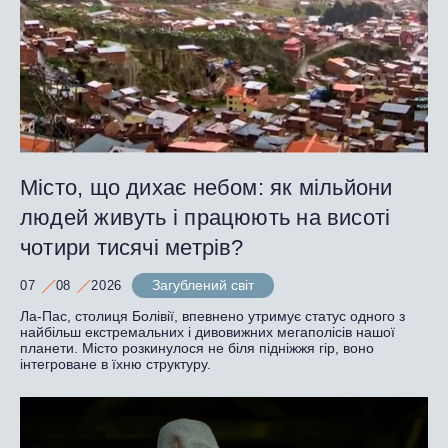
Місто, що дихає небом: як мільйони
людей живуть і працюють на висоті
чотири тисячі метрів?
Загублений світ
07
08
2026
Ла-Пас, столиця Болівії, впевнено утримує статус одного з
найбільш екстремальних і дивовижних мегаполісів нашої
планети. Місто розкинулося не біля підніжжя гір, воно
інтегроване в їхню структуру.