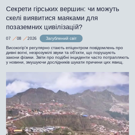
Секрети гірських вершин: чи можуть
скелі виявитися маяками для
позаземних цивілізацій?
Загублений світ
07
08
2026
Високогір'я регулярно стають епіцентром повідомлень про
дивні вогні, незрозумілі звуки та об'єкти, що порушують
закони фізики. Звіти про подібні інциденти часто потрапляють
у новини, змушуючи дослідників шукати причини цих явищ.