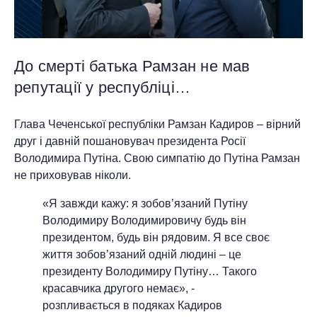
До смерті батька Рамзан не мав
репутації у республіці…
Глава Чеченської республіки Рамзан Кадиров – вірний
друг і давній пошановувач президента Росії
Володимира Путіна. Свою симпатію до Путіна Рамзан
не приховував ніколи.
«Я завжди кажу: я зобов’язаний Путіну
Володимиру Володимировичу будь він
президентом, будь він рядовим. Я все своє
життя зобов’язаний одній людині – це
президенту Володимиру Путіну… Такого
красавчика другого немає», -
розпливається в подяках Кадиров