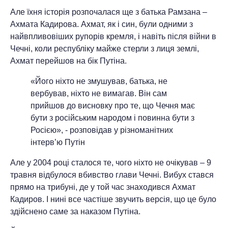
Але їхня історія розпочалася ще з батька Рамзана –
Ахмата Кадирова. Ахмат, як і син, були одними з
найвпливовіших рупорів кремля, і навіть після війни в
Чечні, коли республіку майже стерли з лиця землі,
Ахмат перейшов на бік Путіна.
«Його ніхто не змушував, батька, не
вербував, ніхто не вимагав. Він сам
прийшов до висновку про те, що Чечня має
бути з російським народом і повинна бути з
Росією», - розповідав у різноманітних
інтерв’ю Путін
Але у 2004 році сталося те, чого ніхто не очікував – 9
травня відбулося вбивство глави Чечні. Вибух стався
прямо на трибуні, де у той час знаходився Ахмат
Кадиров. І нині все частіше звучить версія, що це було
здійснено саме за наказом Путіна.