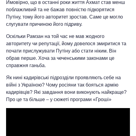
Ймовірно, що в останні роки життя Ахмат став менш
поблажливий та не бажав повністю підкорятися
Путіну, тому його авторитет зростав. Саме це могло
слугувати причиною його підриву.
Оскільки Рамзан на той час не мав жодного
авторитету чи репутації, йому довелося змиритися та
почати прислужувати Путіну або стати ніким. Він
обрав перше. Хоча за чеченськими законами це
справжня ганьба.
Як нині кадирівські підрозділи проявляють себе на
війні з Україною? Чому росіяни так бояться армію
кадирівців? Які завдання вони виконують найкраще?
Про це та більше – у сюжеті програми «Гроші»