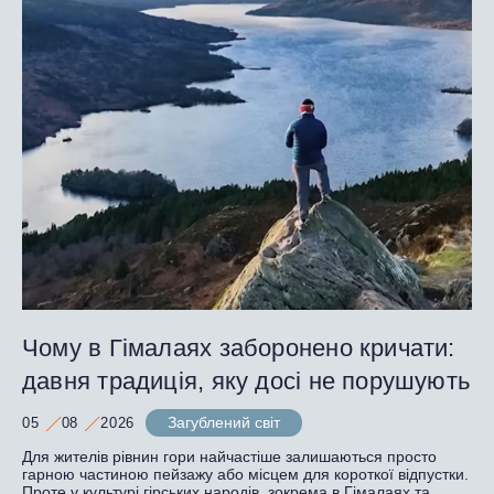
Чому в Гімалаях заборонено кричати:
давня традиція, яку досі не порушують
Загублений світ
05
08
2026
Для жителів рівнин гори найчастіше залишаються просто
гарною частиною пейзажу або місцем для короткої відпустки.
Проте у культурі гірських народів, зокрема в Гімалаях та