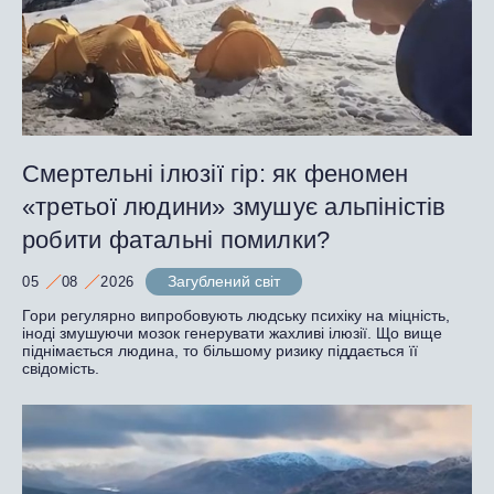
Смертельні ілюзії гір: як феномен
«третьої людини» змушує альпіністів
робити фатальні помилки?
Загублений світ
05
08
2026
Гори регулярно випробовують людську психіку на міцність,
іноді змушуючи мозок генерувати жахливі ілюзії. Що вище
піднімається людина, то більшому ризику піддається її
свідомість.