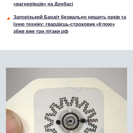
«вагнерівців» на Донбасі
Запорізький Бандіт безжально нищить орків та
їхню техніку: гвардієць-строковик «Іглою»
збив вже три літаки рф