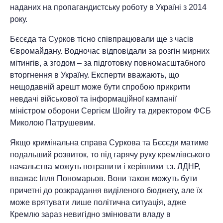
наданих на пропагандистську роботу в Україні з 2014
року.
Бєсєда та Сурков тісно співпрацювали ще з часів
Євромайдану. Водночас відповідали за розгін мирних
мітингів, а згодом – за підготовку повномасштабного
вторгнення в Україну. Експерти вважають, що
нещодавній арешт може бути спробою прикрити
невдачі військової та інформаційної кампанії
міністром оборони Сергієм Шойгу та директором ФСБ
Миколою Патрушевим.
Якщо кримінальна справа Суркова та Бєсєди матиме
подальший розвиток, то під гарячу руку кремлівського
начальства можуть потрапити і керівники т.з. ЛДНР,
вважає Ілля Пономарьов. Вони також можуть бути
причетні до розкрадання виділеного бюджету, але їх
може врятувати лише політична ситуація, адже
Кремлю зараз невигідно змінювати владу в