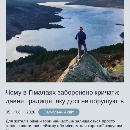
Чому в Гімалаях заборонено кричати:
давня традиція, яку досі не порушують
Загублений світ
05
08
2026
Для жителів рівнин гори найчастіше залишаються просто
гарною частиною пейзажу або місцем для короткої відпустки.