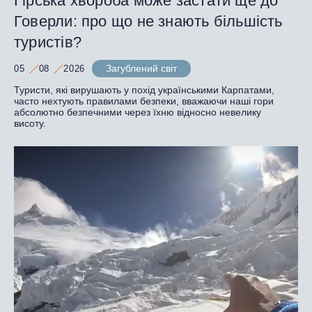
Гірська хвороба може застати ще до
Говерли: про що не знають більшість
туристів?
Загублений світ
05
08
2026
Туристи, які вирушають у похід українськими Карпатами,
часто нехтують правилами безпеки, вважаючи наші гори
абсолютно безпечними через їхню відносно невелику
висоту.