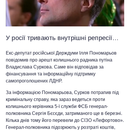
У росії тривають внутрішні репресії…
Екс-депутат російської Держдуми Ілля Пономарьов
повідомив про арешт колишнього радника путіна
Владислава Суркова. Саме він відповідав за
фінансування та інформаційну підтримку
самопроголошених ЛДНР.
За інформацією Пономарьова, Сурков потрапив під
кримінальну справу, яка зараз ведеться проти
колишнього керівника 5-ї служби ФСБ генерал-
полковника Сергія Бєсєди, затриманого ще в березні.
Кілька днів тому його перевели до СІЗО «Лефортово».
Генерал-полковника підозрюють у розтраті коштів,