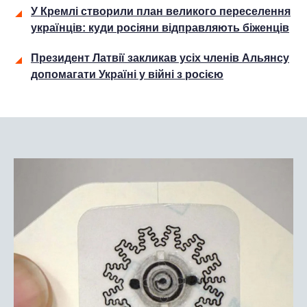
У Кремлі створили план великого переселення
українців: куди росіяни відправляють біженців
Президент Латвії закликав усіх членів Альянсу
допомагати Україні у війні з росією