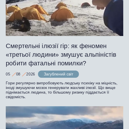
Смертельні ілюзії гір: як феномен
«третьої людини» змушує альпіністів
робити фатальні помилки?
Загублений світ
05
08
2026
Гори регулярно випробовують людську психіку на міцність,
іноді змушуючи мозок генерувати жахливі ілюзії. Що вище
піднімається людина, то більшому ризику піддається її
свідомість.