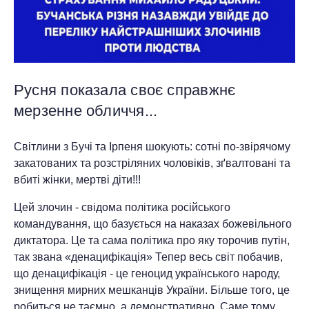
Русня показала своє справжнє
мерзенне обличчя...
Світлини з Бучі та Ірпеня шокують: сотні по-звірячому
закатованих та розстріляних чоловіків, зґвалтовані та
вбиті жінки, мертві діти!!!
Цей злочин - свідома політика російського
командування, що базується на наказах божевільного
диктатора. Це та сама політика про яку торочив путін,
так звана «денацифікація» Тепер весь світ побачив,
що денацифікація - це геноцид українського народу,
знищення мирних мешканців України. Більше того, це
робиться не таємно, а демонстративно. Саме тому