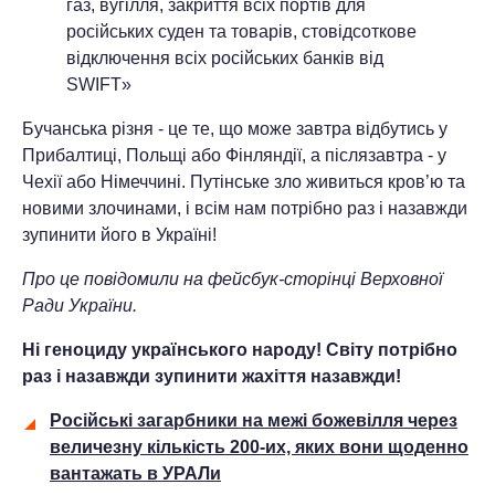
газ, вугілля, закриття всіх портів для
російських суден та товарів, стовідсоткове
відключення всіх російських банків від
SWIFT»
Бучанська різня - це те, що може завтра відбутись у
Прибалтиці, Польщі або Фінляндії, а післязавтра - у
Чехії або Німеччині. Путінське зло живиться кров’ю та
новими злочинами, і всім нам потрібно раз і назавжди
зупинити його в Україні!
Про це повідомили на фейсбук-сторінці Верховної
Ради України.
Ні геноциду українського народу! Світу потрібно
раз і назавжди зупинити жахіття назавжди!
Російські загарбники на межі божевілля через
величезну кількість 200-их, яких вони щоденно
вантажать в УРАЛи