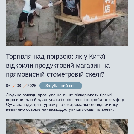
Торгівля над прірвою: як у Китаї
відкрили продуктовий магазин на
прямовисній стометровій скелі?
Загублений світ
06
08
2026
Людина завжди прагнула не лише підкорювати гірські
вершини, але й адаптувати їх під власні потреби та комфорт.
Сучасна індустрія туризму та екстремального відпочинку
невпинно освоює найважкодоступніші локації планети.