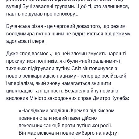
вулиці Бучі завалені трупами. Щоб ті, хто залишився,
навіть не думав про непокору...
Бучанська різня - це черговий доказ того, що режим
володимира путіна нічим не відрізняється від режиму
адольфа гітлера.
Дуже сподіваємось, що цей злочин змусить нарешті
прокинутися політиків, які були «нейтральними» і
тихенько підігрували путіну. Світ зіштовхнувся з
новою реінкарнацією нацизму - тепер це російський
імперіалізм, який знову намагається знищити
цивілізацію та її цінності. Безапеляційну позицію
висловив Міністр закордонних справ Дмитро Кулеба:
«Наслідками злодіянь Кремля під Києвом
повинен стати новий пакет дійсно
пекельних санкцій проти путінської росії.
Він має включати повне ембарго на нафту,