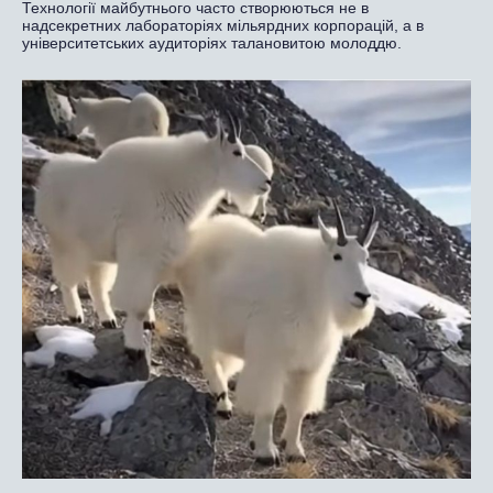
Технології майбутнього часто створюються не в
надсекретних лабораторіях мільярдних корпорацій, а в
університетських аудиторіях талановитою молоддю.