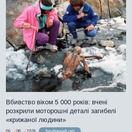
Вбивство віком 5 000 років: вчені
розкрили моторошні деталі загибелі
«крижаної людини»
Загублений світ
06
08
2026