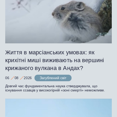
Життя в марсіанських умовах: як
крихітні миші виживають на вершині
крижаного вулкана в Андах?
Загублений світ
06
08
2026
Довгий час фундаментальна наука стверджувала, що
існування ссавців у високогірній «зоні смерті» неможливе.