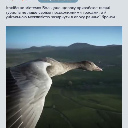
Італійське містечко Больцано щороку приваблює тисячі
туристів не лише своїми гірськолижними трасами, а й
унікальною можливістю зазирнути в епоху ранньої бронзи.