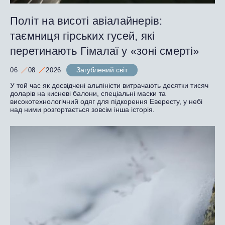
Політ на висоті авіалайнерів:
таємниця гірських гусей, які
перетинають Гімалаї у «зоні смерті»
Загублений світ
06
08
2026
У той час як досвідчені альпіністи витрачають десятки тисяч
доларів на кисневі балони, спеціальні маски та
високотехнологічний одяг для підкорення Евересту, у небі
над ними розгортається зовсім інша історія.