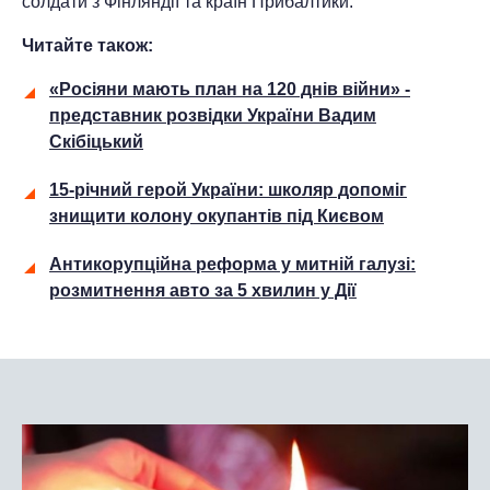
солдати з Фінляндії та країн Прибалтики.
Читайте також:
«Росіяни мають план на 120 днів війни» -
представник розвідки України Вадим
Скібіцький
15-річний герой України: школяр допоміг
знищити колону окупантів під Києвом
Антикорупційна реформа у митній галузі:
розмитнення авто за 5 хвилин у Дії