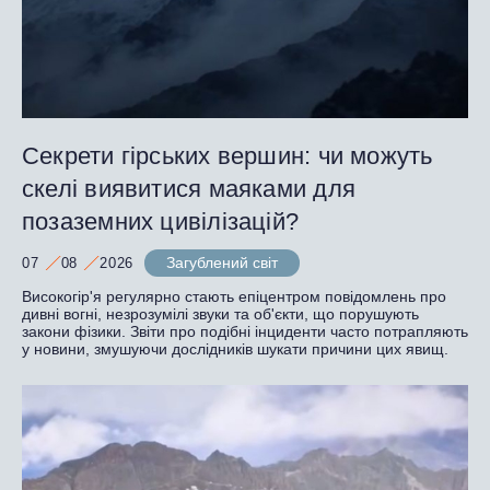
Секрети гірських вершин: чи можуть
скелі виявитися маяками для
позаземних цивілізацій?
Загублений світ
07
08
2026
Високогір'я регулярно стають епіцентром повідомлень про
дивні вогні, незрозумілі звуки та об'єкти, що порушують
закони фізики. Звіти про подібні інциденти часто потрапляють
у новини, змушуючи дослідників шукати причини цих явищ.