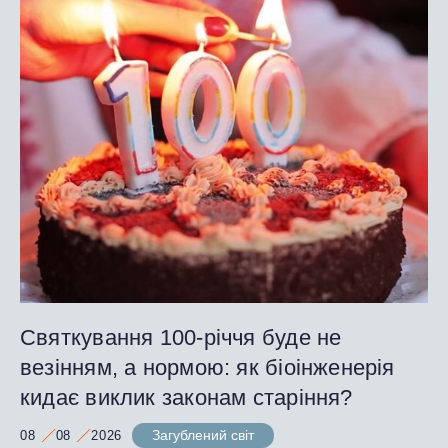
Святкування 100-річчя буде не
везінням, а нормою: як біоінженерія
кидає виклик законам старіння?
Загублений світ
08
08
2026