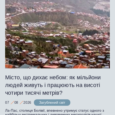
Місто, що дихає небом: як мільйони
людей живуть і працюють на висоті
чотири тисячі метрів?
Загублений світ
07
08
2026
Ла-Пас, столиця Болівії, впевнено утримує статус одного з
найбільш екстремальних і дивовижних мегаполісів нашої