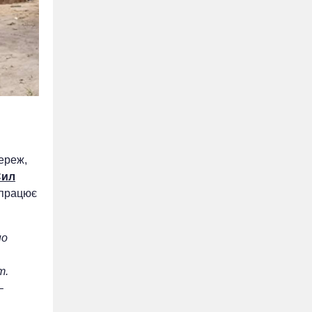
мереж,
Сил
 працює
но
т.
–