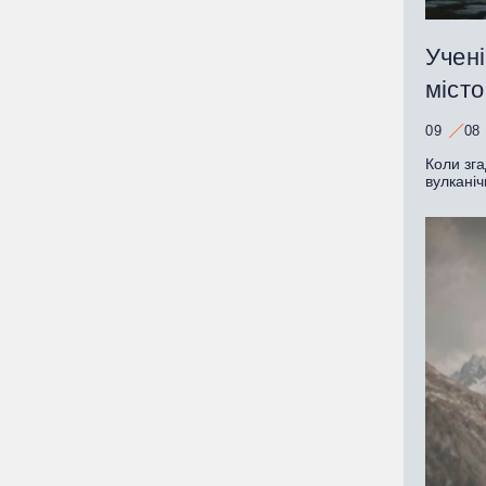
Учені
міст
09
08
Коли зг
вулканіч