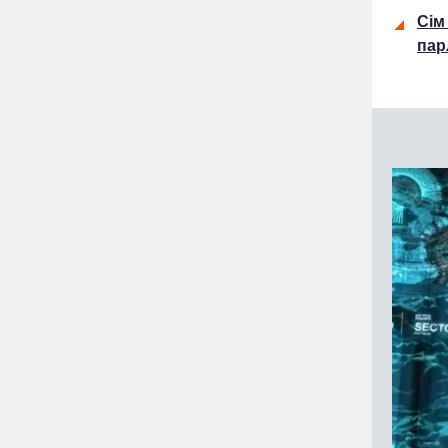
Сім
пар