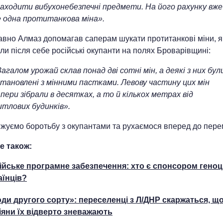
находити вибухонебезпечні предмети. На його рахунку вже
е одна протитанкова міна».
вно Алмаз допомагав саперам шукати протитанкові міни, я
и після себе російські окупанти на полях Броварівщині:
агалом урожай склав понад дві сотні мін, а деякі з них бул
становлені з мінними пастками. Левову частину цих мін
пери зібрали в десятках, а то й кількох метрах від
итлових будинків».
жуємо боротьбу з окупантами та рухаємося вперед до пере
е також:
ійське програмне забезпечення: хто є спонсором гено
аїнців?
ди другого сорту»: переселенці з Л/ДНР скаржаться, щ
іяни їх відверто зневажають