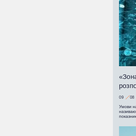
«Зона
розпо
09
08
Умови на
називают
показник