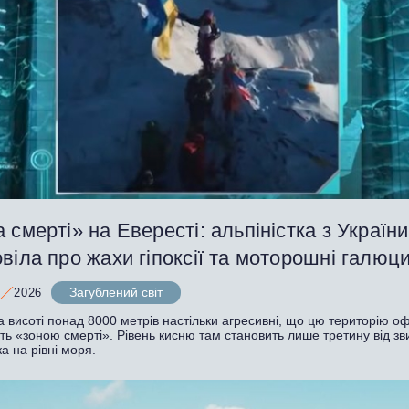
 смерті» на Евересті: альпіністка з України
віла про жахи гіпоксії та моторошні галюци
Загублений світ
2026
 висоті понад 8000 метрів настільки агресивні, що цю територію оф
ь «зоною смерті». Рівень кисню там становить лише третину від зв
а на рівні моря.