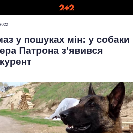
2022
аз у пошуках мін: у собаки
ера Патрона з’явився
курент