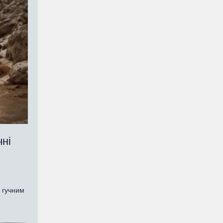
чні
е гучним