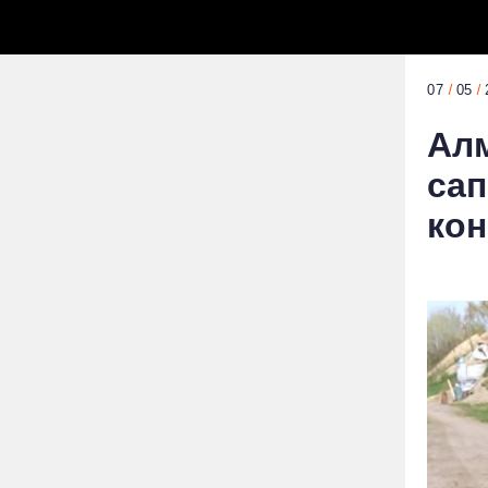
07
05
Алм
сап
кон