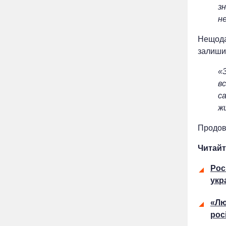
з
н
Нещода
залишил
«З
в
са
ж
Продов
Читайт
Рос
укр
«Лю
рос