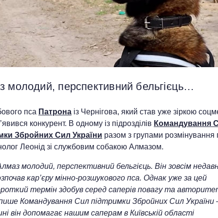
з молодий, перспективний бельгієць…
бового пса
Патрона
із Чернігова, який став уже зіркою соц
’явився конкурент. В одному із підрозділів
Командування 
мки Збройних Сил України
разом з групами розмінування
інолог Леонід зі службовим собакою Алмазом.
Алмаз молодий, перспективний бельгієць. Він зовсім недав
зпочав кар’єру мінно-розшукового пса. Однак уже за цей
ороткий термін здобув серед саперів повагу та авторите
 пише Командування Сил підтримки Збройних Сил України 
ні він допомагає нашим саперам в Київській області