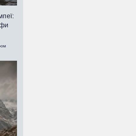
мпеї:
офи
ром