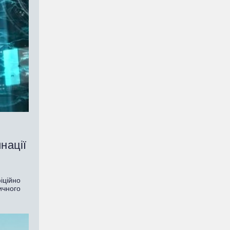
нації
іційно
ичного