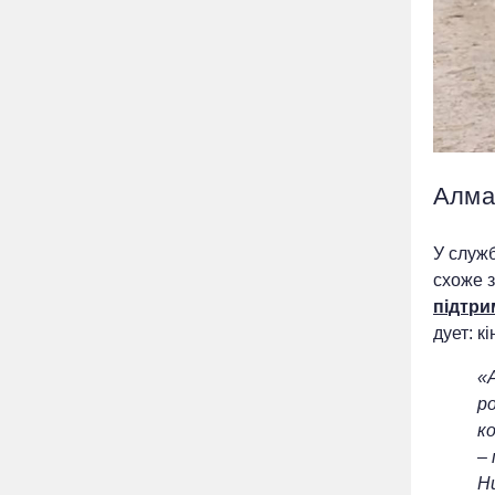
Алма
У служ
схоже з
підтри
дует: к
«
ро
к
–
Ни