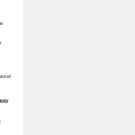
кі
и
моги!
циду
о