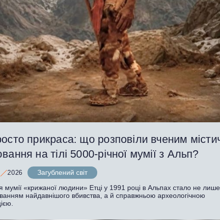
осто прикраса: що розповіли вченим місти
вання на тілі 5000-річної мумії з Альп?
Загублений світ
2026
я мумії «крижаної людини» Етці у 1991 році в Альпах стало не лиш
уванням найдавнішого вбивства, а й справжньою археологічною
ією.