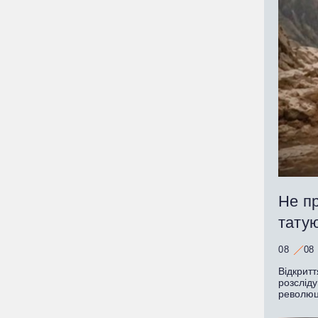
Не пр
татую
08
08
Відкритт
розслід
революц