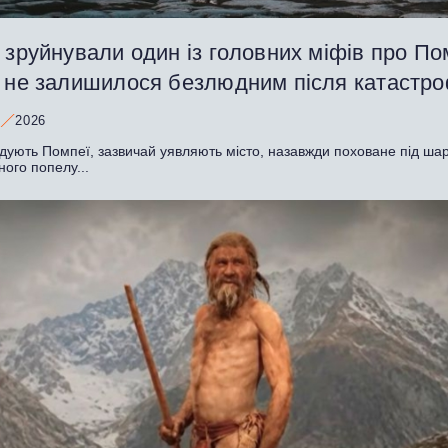
 зруйнували один із головних міфів про По
о не залишилося безлюдним після катастр
2026
адують Помпеї, зазвичай уявляють місто, назавжди поховане під ша
ного попелу...