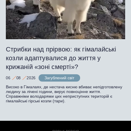
Стрибки над прірвою: як гімалайські
козли адаптувалися до життя у
крижаній «зоні смерті»?
Загублений світ
06
08
2026
Високо в Гімалаях, де нестача кисню вбиває непідготовлену
людину за лічені години, вирує повноцінне життя.
Справжніми володарями цих неприступних територій є
гімалайські гірські козли (тари).