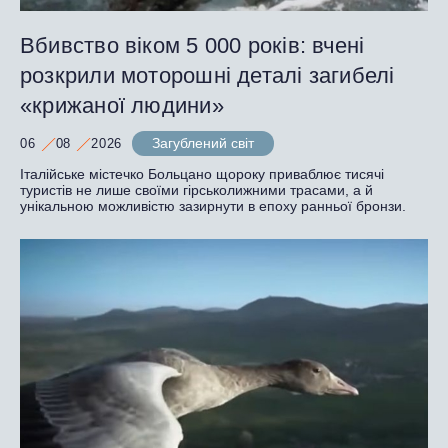
Вбивство віком 5 000 років: вчені
розкрили моторошні деталі загибелі
«крижаної людини»
Загублений світ
06
08
2026
Італійське містечко Больцано щороку приваблює тисячі
туристів не лише своїми гірськолижними трасами, а й
унікальною можливістю зазирнути в епоху ранньої бронзи.