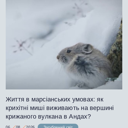
Життя в марсіанських умовах: як
крихітні миші виживають на вершині
крижаного вулкана в Андах?
Загублений світ
06
08
2026