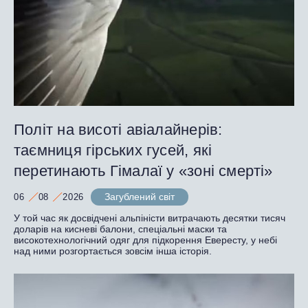
Політ на висоті авіалайнерів:
таємниця гірських гусей, які
перетинають Гімалаї у «зоні смерті»
Загублений світ
06
08
2026
У той час як досвідчені альпіністи витрачають десятки тисяч
доларів на кисневі балони, спеціальні маски та
високотехнологічний одяг для підкорення Евересту, у небі
над ними розгортається зовсім інша історія.