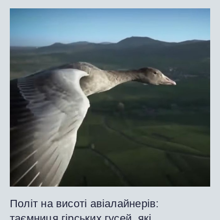
Політ на висоті авіалайнерів:
таємниця гірських гусей, які