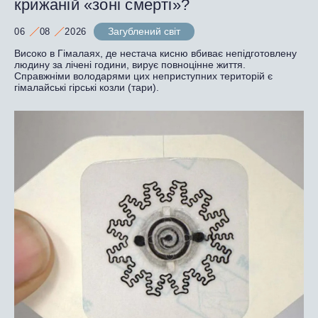
крижаній «зоні смерті»?
Загублений світ
06
08
2026
Високо в Гімалаях, де нестача кисню вбиває непідготовлену
людину за лічені години, вирує повноцінне життя.
Справжніми володарями цих неприступних територій є
гімалайські гірські козли (тари).