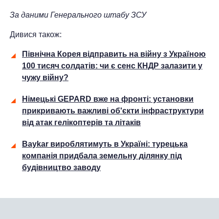
За даними
Генерального штабу ЗСУ
Дивися також:
Північна Корея відправить на війну з Україною
100 тисяч солдатів: чи є сенс КНДР залазити у
чужу війну?
Німецькі GEPARD вже на фронті: установки
прикривають важливі об'єкти інфраструктури
від атак гелікоптерів та літаків
Baykar вироблятимуть в Україні: турецька
компанія придбала земельну ділянку під
будівництво заводу