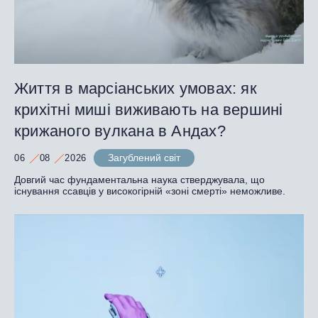
Життя в марсіанських умовах: як
крихітні миші виживають на вершині
крижаного вулкана в Андах?
Загублений світ
06
08
2026
Довгий час фундаментальна наука стверджувала, що
існування ссавців у високогірній «зоні смерті» неможливе.