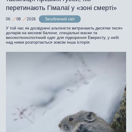
перетинають Гімалаї у «зоні смерті»
Загублений світ
06
08
2026
У той час як досвідчені альпіністи витрачають десятки тисяч
доларів на кисневі балони, спеціальні маски та
високотехнологічний одяг для підкорення Евересту, у небі
над ними розгортається зовсім інша історія.