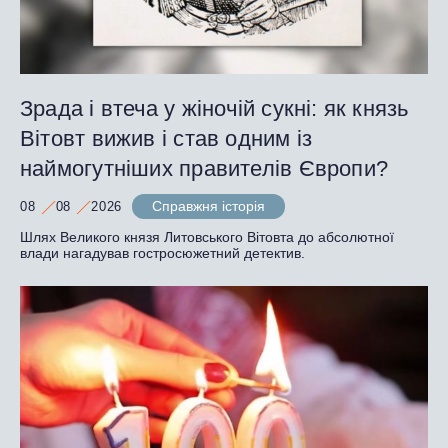
Зрада і втеча у жіночій сукні: як князь
Вітовт вижив і став одним із
наймогутніших правителів Європи?
Справжня історія
08
08
2026
Шлях Великого князя Литовського Вітовта до абсолютної
влади нагадував гостросюжетний детектив.