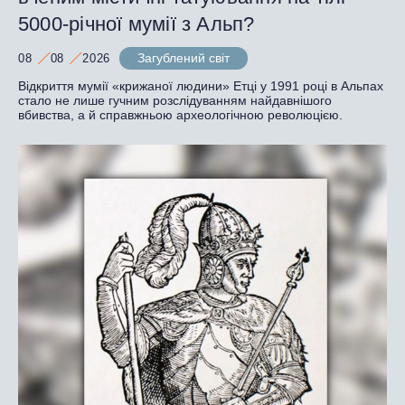
5000-річної мумії з Альп?
Загублений світ
08
08
2026
Відкриття мумії «крижаної людини» Етці у 1991 році в Альпах
стало не лише гучним розслідуванням найдавнішого
вбивства, а й справжньою археологічною революцією.