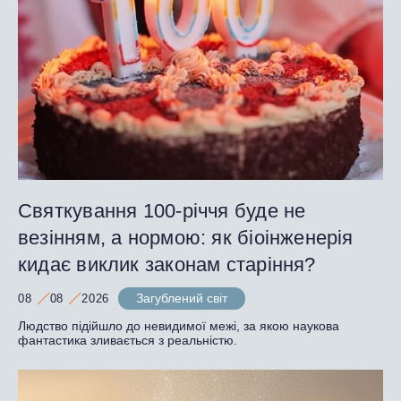
Святкування 100-річчя буде не
везінням, а нормою: як біоінженерія
кидає виклик законам старіння?
Загублений світ
08
08
2026
Людство підійшло до невидимої межі, за якою наукова
фантастика зливається з реальністю.