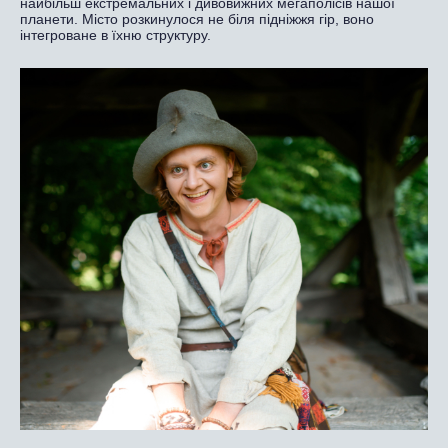
найбільш екстремальних і дивовижних мегаполісів нашої
планети. Місто розкинулося не біля підніжжя гір, воно
інтегроване в їхню структуру.