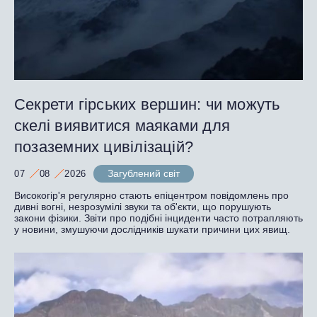
Секрети гірських вершин: чи можуть
скелі виявитися маяками для
позаземних цивілізацій?
Загублений світ
07
08
2026
Високогір'я регулярно стають епіцентром повідомлень про
дивні вогні, незрозумілі звуки та об'єкти, що порушують
закони фізики. Звіти про подібні інциденти часто потрапляють
у новини, змушуючи дослідників шукати причини цих явищ.