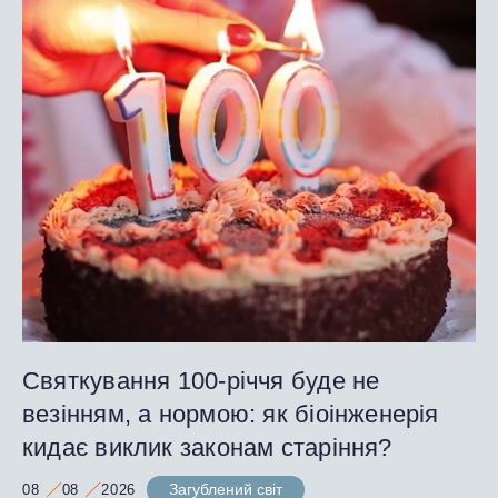
Святкування 100-річчя буде не
везінням, а нормою: як біоінженерія
кидає виклик законам старіння?
Загублений світ
08
08
2026