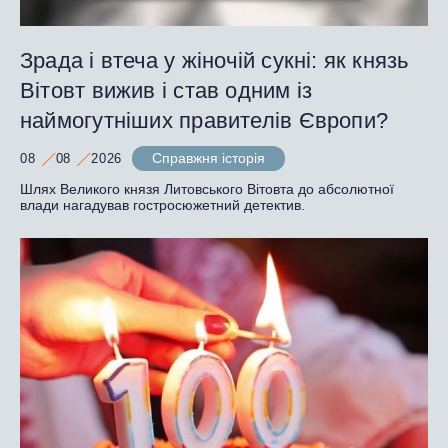
Зрада і втеча у жіночій сукні: як князь
Вітовт вижив і став одним із
наймогутніших правителів Європи?
Справжня історія
08
08
2026
Шлях Великого князя Литовського Вітовта до абсолютної
влади нагадував гостросюжетний детектив.