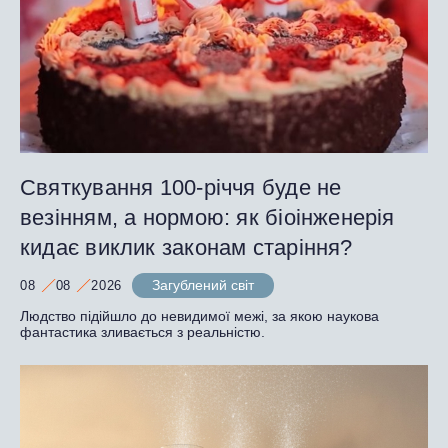
Святкування 100-річчя буде не
везінням, а нормою: як біоінженерія
кидає виклик законам старіння?
Загублений світ
08
08
2026
Людство підійшло до невидимої межі, за якою наукова
фантастика зливається з реальністю.