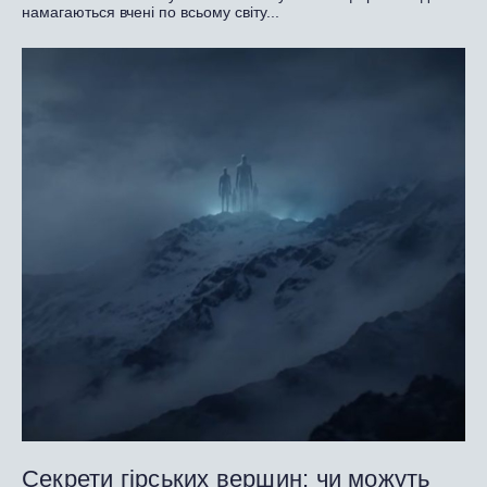
намагаються вчені по всьому світу...
Секрети гірських вершин: чи можуть