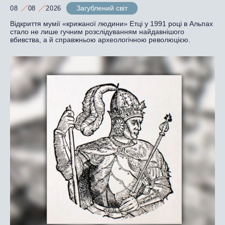
Загублений світ
08
08
2026
Відкриття мумії «крижаної людини» Етці у 1991 році в Альпах
стало не лише гучним розслідуванням найдавнішого
вбивства, а й справжньою археологічною революцією.