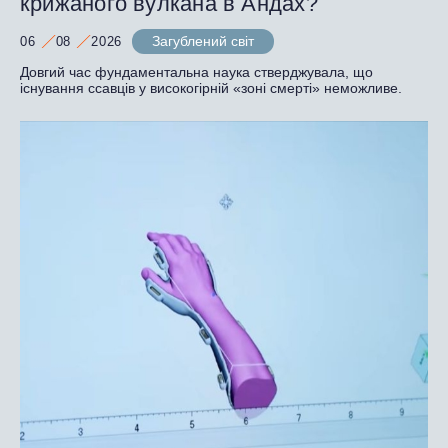
крижаного вулкана в Андах?
Загублений світ
06
08
2026
Довгий час фундаментальна наука стверджувала, що
існування ссавців у високогірній «зоні смерті» неможливе.