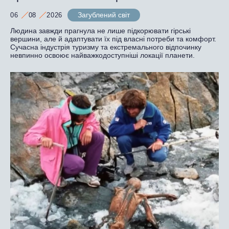
Загублений світ
06
08
2026
Людина завжди прагнула не лише підкорювати гірські
вершини, але й адаптувати їх під власні потреби та комфорт.
Сучасна індустрія туризму та екстремального відпочинку
невпинно освоює найважкодоступніші локації планети.