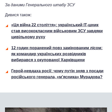
За даними
Генерального штабу ЗСУ
Дивися також:
«Ця війна 22 століття»: український ІТ-шник
став висококласним військовим ЗСУ завдяки
цивільному руху
12 годин поранений повз замінованим лісом:
як командир українських розвідників
вибирався з окупованої Харківщини
Герой-невдаха росії: чому путін зняв з посади
російського генерала, «м'ясника» Мурадова?