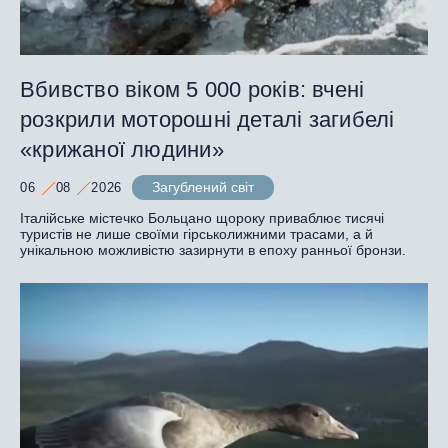
Вбивство віком 5 000 років: вчені
розкрили моторошні деталі загибелі
«крижаної людини»
Загублений світ
06
08
2026
Італійське містечко Больцано щороку приваблює тисячі
туристів не лише своїми гірськолижними трасами, а й
унікальною можливістю зазирнути в епоху ранньої бронзи.