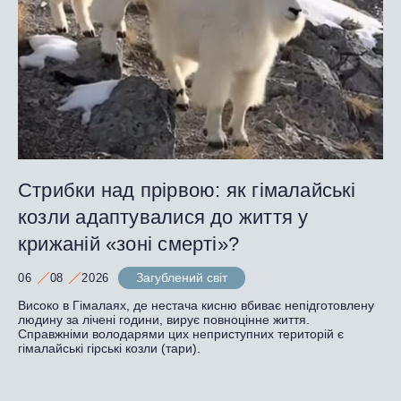
Стрибки над прірвою: як гімалайські
козли адаптувалися до життя у
крижаній «зоні смерті»?
Загублений світ
06
08
2026
Високо в Гімалаях, де нестача кисню вбиває непідготовлену
людину за лічені години, вирує повноцінне життя.
Справжніми володарями цих неприступних територій є
гімалайські гірські козли (тари).