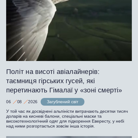
Політ на висоті авіалайнерів:
таємниця гірських гусей, які
перетинають Гімалаї у «зоні смерті»
Загублений світ
06
08
2026
У той час як досвідчені альпіністи витрачають десятки тисяч
доларів на кисневі балони, спеціальні маски та
високотехнологічний одяг для підкорення Евересту, у небі
над ними розгортається зовсім інша історія.