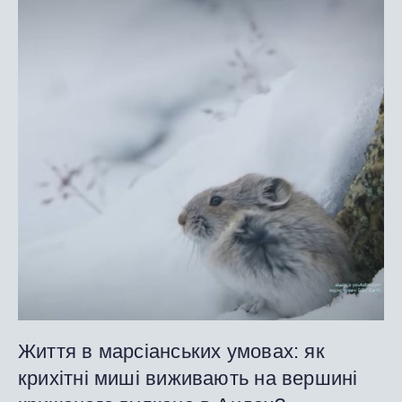
Життя в марсіанських умовах: як
крихітні миші виживають на вершині