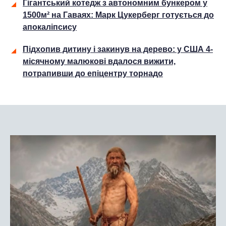
Гігантський котедж з автономним бункером у
1500м² на Гаваях: Марк Цукерберг готується до
апокаліпсису
Підхопив дитину і закинув на дерево: у США 4-
місячному малюкові вдалося вижити,
потрапивши до епіцентру торнадо