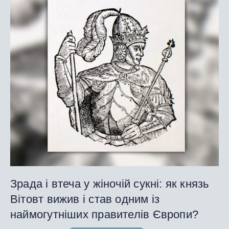
Зрада і втеча у жіночій сукні: як князь
Вітовт вижив і став одним із
наймогутніших правителів Європи?