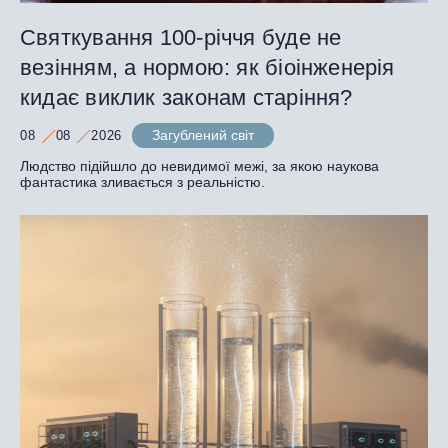
Святкування 100-річчя буде не
везінням, а нормою: як біоінженерія
кидає виклик законам старіння?
Загублений світ
08
08
2026
Людство підійшло до невидимої межі, за якою наукова
фантастика зливається з реальністю.