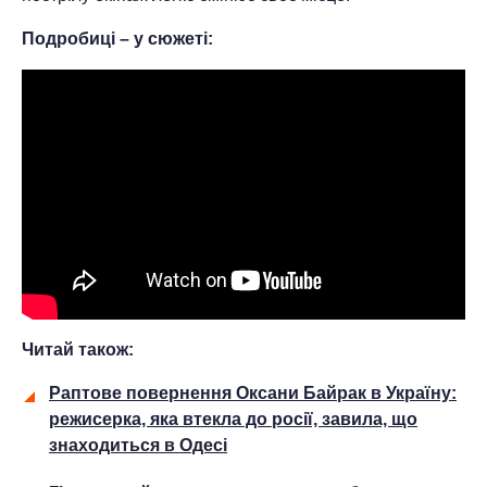
Подробиці – у сюжеті:
Читай також:
Раптове повернення Оксани Байрак в Україну:
режисерка, яка втекла до росії, завила, що
знаходиться в Одесі