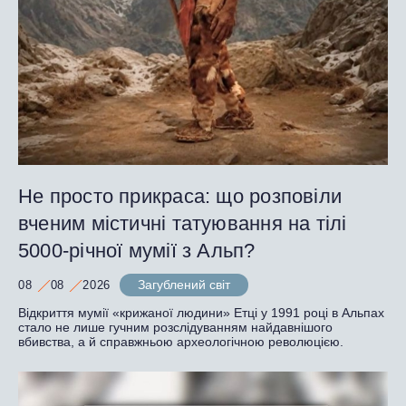
Не просто прикраса: що розповіли
вченим містичні татуювання на тілі
5000-річної мумії з Альп?
Загублений світ
08
08
2026
Відкриття мумії «крижаної людини» Етці у 1991 році в Альпах
стало не лише гучним розслідуванням найдавнішого
вбивства, а й справжньою археологічною революцією.