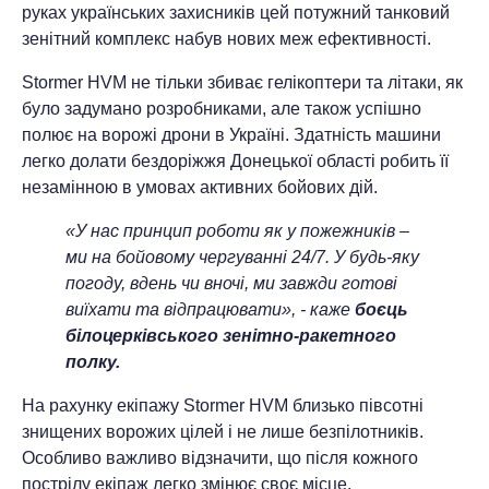
руках українських захисників цей потужний танковий
зенітний комплекс набув нових меж ефективності.
Stormer HVM не тільки збиває гелікоптери та літаки, як
було задумано розробниками, але також успішно
полює на ворожі дрони в Україні. Здатність машини
легко долати бездоріжжя Донецької області робить її
незамінною в умовах активних бойових дій.
«У нас принцип роботи як у пожежників –
ми на бойовому чергуванні 24/7. У будь-яку
погоду, вдень чи вночі, ми завжди готові
виїхати та відпрацювати», - каже
боєць
білоцерківського зенітно-ракетного
полку.
На рахунку екіпажу Stormer HVM близько півсотні
знищених ворожих цілей і не лише безпілотників.
Особливо важливо відзначити, що після кожного
пострілу екіпаж легко змінює своє місце.