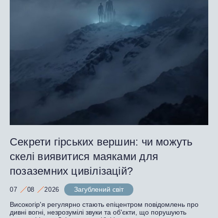
Секрети гірських вершин: чи можуть
скелі виявитися маяками для
позаземних цивілізацій?
Загублений світ
07
08
2026
Високогір'я регулярно стають епіцентром повідомлень про
дивні вогні, незрозумілі звуки та об'єкти, що порушують