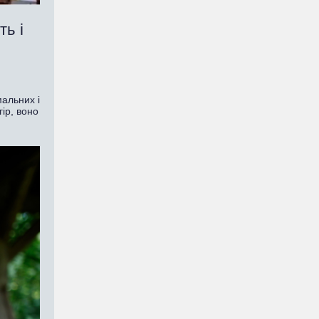
ь і
мальних і
ір, воно