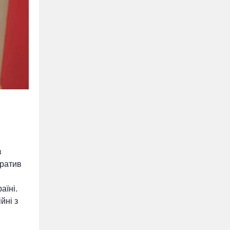
х
в
тратив
аїні.
йні з