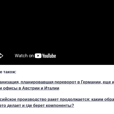
е також:
анизация, планировавшая переворот в Германии, еще 
и офисы в Австрии и Италии
сийское производство ракет продолжается: каким обр
это делает и где берет компоненты?