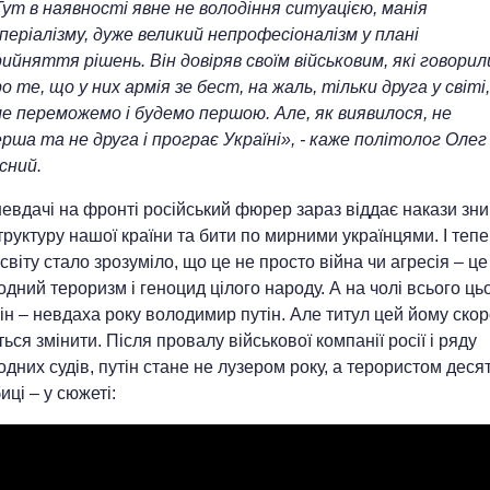
ут в наявності явне не володіння ситуацією, манія
періалізму, дуже великий непрофесіоналізм у плані
ийняття рішень. Він довіряв своїм військовим, які говорил
о те, що у них армія зе бест, на жаль, тільки друга у світі,
ле переможемо і будемо першою. Але, як виявилося, не
рша та не друга і програє Україні», - каже політолог Олег
сний.
евдачі на фронті російський фюрер зараз віддає накази зн
руктуру нашої країни та бити по мирними українцями. І теп
світу стало зрозуміло, що це не просто війна чи агресія – це
дний тероризм і геноцид цілого народу. А на чолі всього ць
він – невдаха року володимир путін. Але титул цей йому ско
ься змінити. Після провалу військової компанії росії і ряду
дних судів, путін стане не лузером року, а терористом десят
ці – у сюжеті: