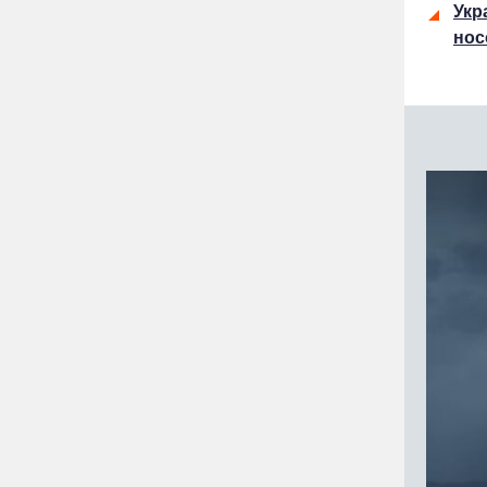
Укр
нос