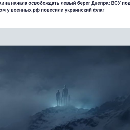
аина начала освобождать левый берег Днепра: ВСУ по
ом у военных рф повесили украинский флаг