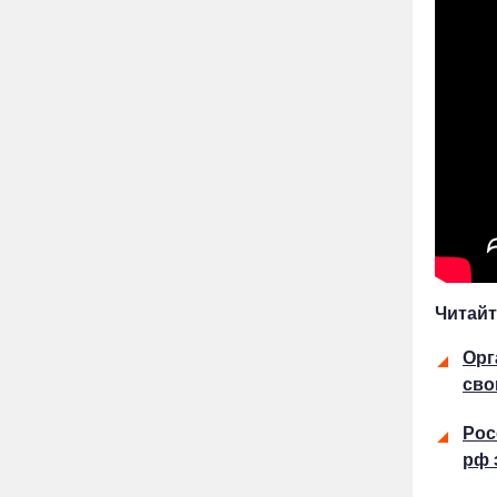
Читайт
Орг
сво
Рос
рф 