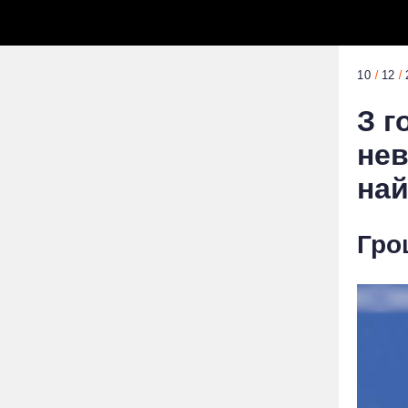
10
12
З г
нев
най
Гро