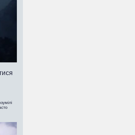
тися
зумілі
асто