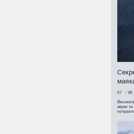
Секре
маяк
07
08
Високогі
звуки та
потрапл