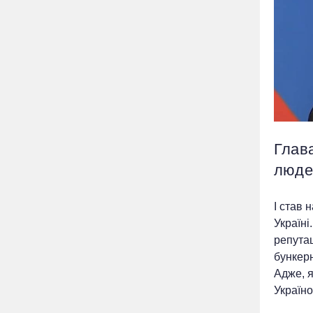
Глав
людей
І став 
Україні
репутац
бункерн
Адже, я
Україно