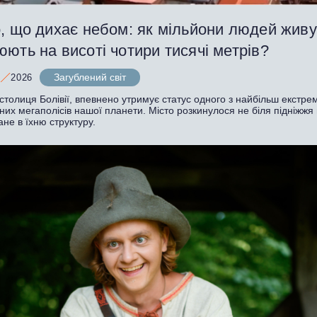
, що дихає небом: як мільйони людей живут
ють на висоті чотири тисячі метрів?
Загублений світ
2026
столиця Болівії, впевнено утримує статус одного з найбільш екстре
их мегаполісів нашої планети. Місто розкинулося не біля підніжжя г
ане в їхню структуру.