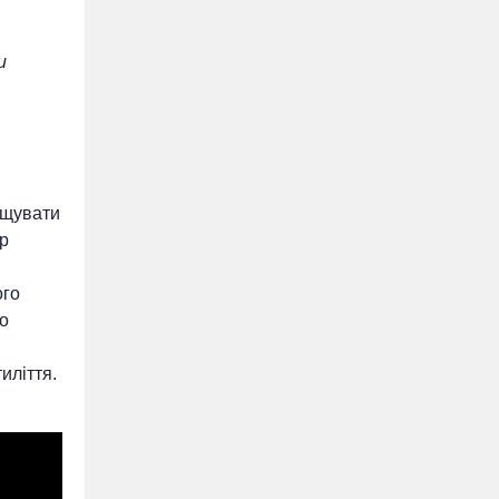
и
ищувати
ер
ого
ро
иліття.