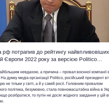
а рф потрапив до рейтингу найвпливовіши
 Європи 2022 року за версією Politico…
найбільшим невдахою, а причина – провал воєнної компанії 
. На думку медіа-організації Politico, російський президент в
ію не тільки у світі, а й у самій росії. Головним провалом
ого політика, безумовно, стала повномасштабна війна в Укр
кщо розібратися, то путін не досяг жодного завдання у цій ві
ю.