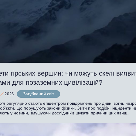
ти гірських вершин: чи можуть скелі вияви
ами для позаземних цивілізацій?
Загублений світ
2026
р'я регулярно стають епіцентром повідомлень про дивні вогні, незро
 об'єкти, що порушують закони фізики. Звіти про подібні інциденти ч
яють у новини, змушуючи дослідників шукати причини цих явищ.