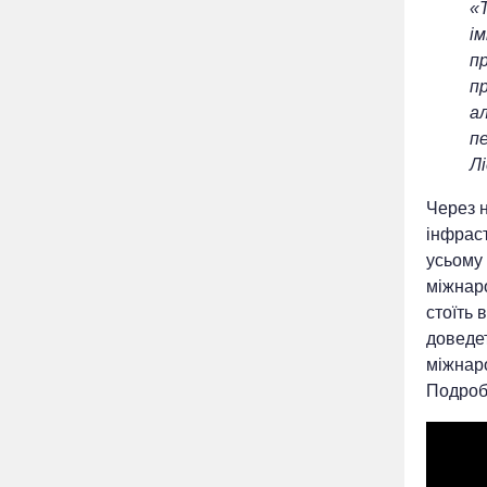
«Т
ім
пр
пр
а
пе
Лі
Через н
інфраст
усьому 
міжнаро
стоїть 
доведет
міжнаро
Подроби