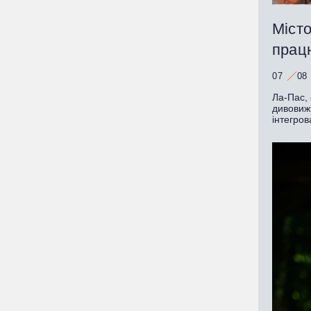
Місто
працю
07
08
Ла-Пас, 
дивовижн
інтегров