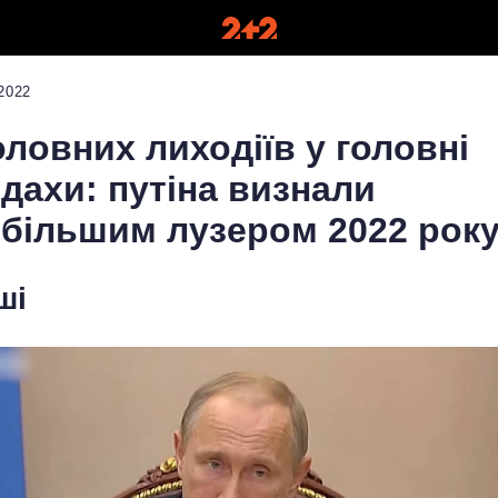
2022
оловних лиходіїв у головні
дахи: путіна визнали
більшим лузером 2022 рок
ші