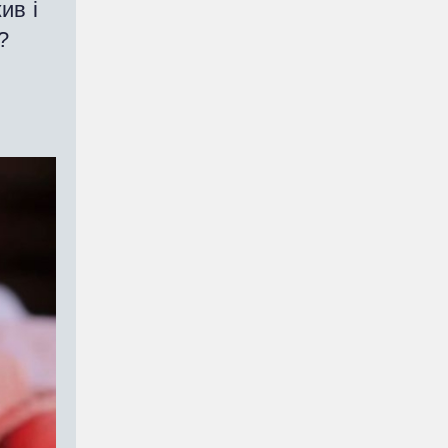
ив і
и?