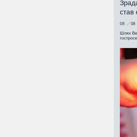
Зрада
став
08
08
Шлях Ве
гострос