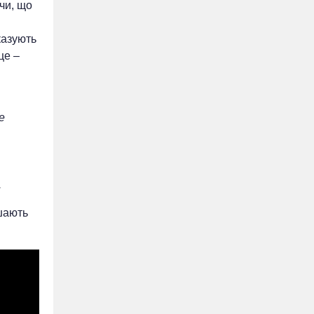
чи, що
казують
це –
е
.
ишають