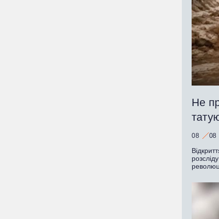
Не пр
татую
08
08
Відкритт
розслід
революц