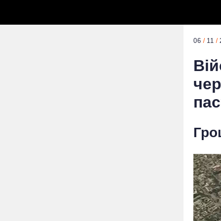
06
11
Вій
чер
пас
Гро