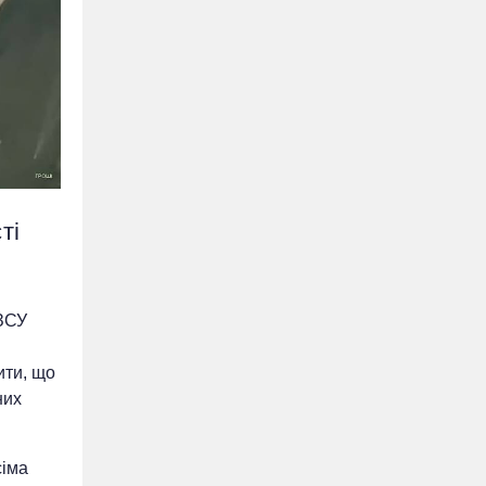
ті
 ЗСУ
ити, що
них
сіма