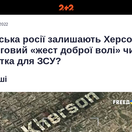
2022
ська росії залишають Херсо
говий «жест доброї волі» ч
тка для ЗСУ?
ші