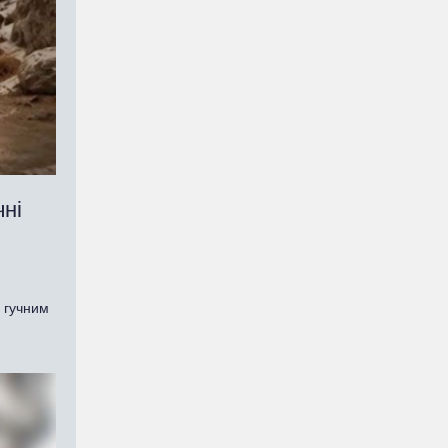
чні
е гучним