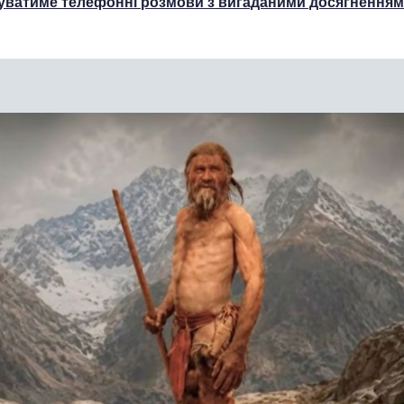
туватиме телефонні розмови з вигаданими досягнення