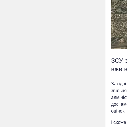
ЗСУ 
вже 
Західні
звільн
адміні
досі ам
оцінок.
І схоже