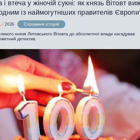
 і втеча у жіночій сукні: як князь Вітовт виж
 одним із наймогутніших правителів Європ
Справжня історія
2026
ликого князя Литовського Вітовта до абсолютної влади нагадував
южетний детектив.