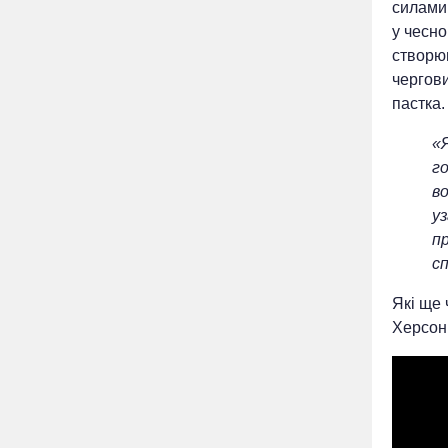
силами
у чесно
створюю
чергови
пастка.
«
го
во
уз
пр
сп
Які ще 
Херсон 