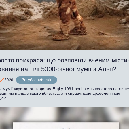
осто прикраса: що розповіли вченим місти
вання на тілі 5000-річної мумії з Альп?
Загублений світ
2026
я мумії «крижаної людини» Етці у 1991 році в Альпах стало не лиш
уванням найдавнішого вбивства, а й справжньою археологічною
ією.