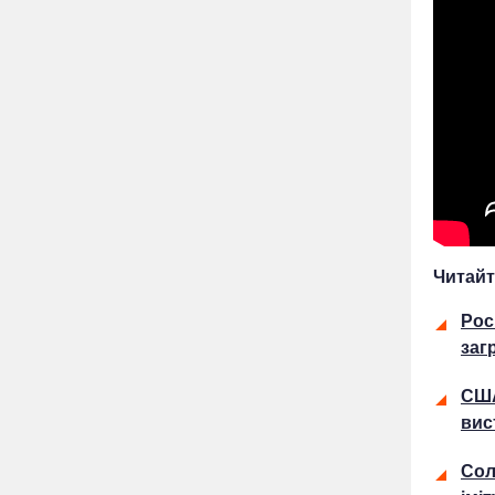
Читайт
Рос
заг
США
вис
Сол