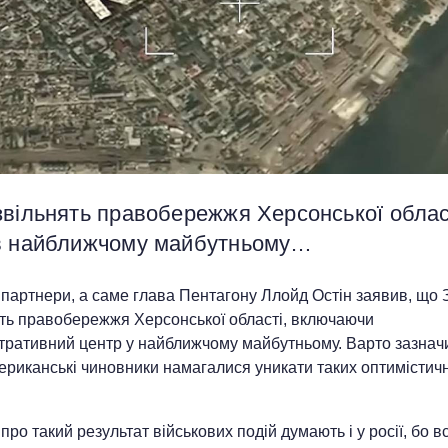
звільнять правобережжя Херсонської облас
в найближчому майбутньому…
 партнери, а саме глава Пентагону Ллойд Остін заявив, що
ять правобережжя Херсонської області, включаючи
стративний центр у найближчому майбутньому. Варто зазнач
ериканські чиновники намагалися уникати таких оптимістич
 про такий результат військових подій думають і у росії, бо в