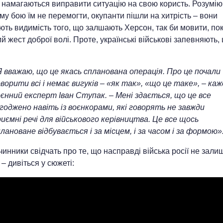
 намагаються виправити ситуацію на свою користь. Розумію
му бою їм не перемогти, окупанти пішли на хитрість – вони
ть видимість того, що залшають Херсон, так би мовити, по
й жест доброї волі. Проте, українські військові запевняють, 
Я вважаю, що це якась спланована операція. Про це почали
ворити всі і немає вигуків – «як так», «що це таке», – каж
єнний експерт Іван Ступак. – Мені здається, що це все
годжено навіть із воєнкорами, які говорять не завжди
иємні речі для військового керівництва. Це все щось
лановане відбувається і за місцем, і за часом і за формою»
чинники свідчать про те, що насправді війська росії не зал
– дивіться у сюжеті: