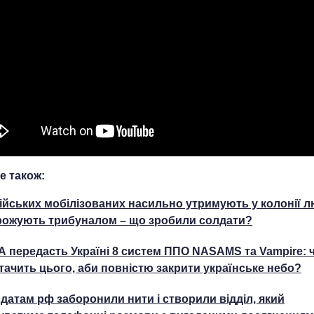
е також:
ійських мобілізованих насильно утримують у колонії лн
рожують трибуналом – що зробили солдати?
 передасть Україні 8 систем ППО NASAMS та Vampire: 
тачить цього, аби повністю закрити українське небо?
датам рф заборонили нити і створили відділ, який