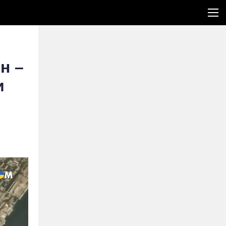
н –
и