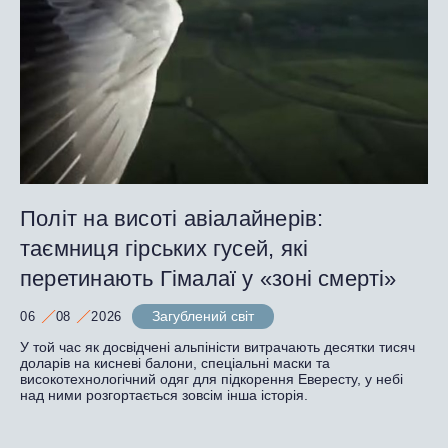
Політ на висоті авіалайнерів:
таємниця гірських гусей, які
перетинають Гімалаї у «зоні смерті»
Загублений світ
06
08
2026
У той час як досвідчені альпіністи витрачають десятки тисяч
доларів на кисневі балони, спеціальні маски та
високотехнологічний одяг для підкорення Евересту, у небі
над ними розгортається зовсім інша історія.