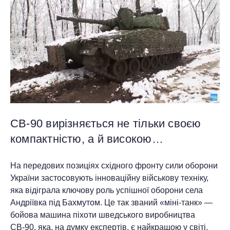
СВ-90 вирізняється не тільки своєю
компактністю, а й високою…
На передових позиціях східного фронту сили оборони
України застосовують інноваційну військову техніку,
яка відіграла ключову роль успішної оборони села
Андріївка під Бахмутом. Це так званий «міні-танк» —
бойова машина піхоти шведського виробництва
СВ-90, яка, на думку експертів, є найкращою у світі.