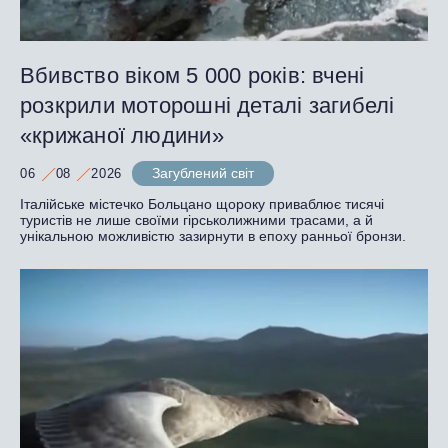
Вбивство віком 5 000 років: вчені
розкрили моторошні деталі загибелі
«крижаної людини»
Загублений світ
06
08
2026
Італійське містечко Больцано щороку приваблює тисячі
туристів не лише своїми гірськолижними трасами, а й
унікальною можливістю зазирнути в епоху ранньої бронзи.