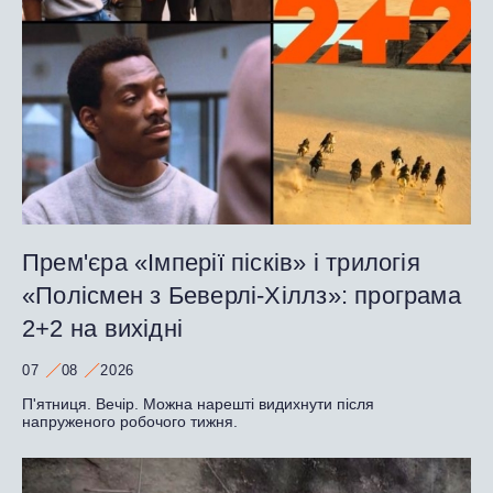
Прем'єра «Імперії пісків» і трилогія
«Полісмен з Беверлі-Хіллз»: програма
2+2 на вихідні
07
08
2026
П'ятниця. Вечір. Можна нарешті видихнути після
напруженого робочого тижня.