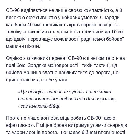
СВ-90 виділяється не лише своєю компактністю, а й
високою ефективністю у бойових умовах. Снаряди
калібром 40 мм проникають крізь ворожі позиції та
техніку, а також мають дальність стрілянини до 10 км,
що вдвічі перевищує можливості радянської бойової
машини піхоти.
Однією з ключових переваг СВ-90 є її непомітність на
полі бою. Завдяки маневреності і тихій тактиці, ця
бойова машина здатна наближатися до ворога, не
привертаючи до себе уваги.
«Це працює, вони її не чують. Ця техніка
стала повною несподіванкою для ворогів»,
- зазначають бійці.
Проте не лише вогнева міць робить СВ-90 такою
ефективною. Її міцна броня витримує уламки снарядів
та удари дронів ворога, що надає бійцям впевненості