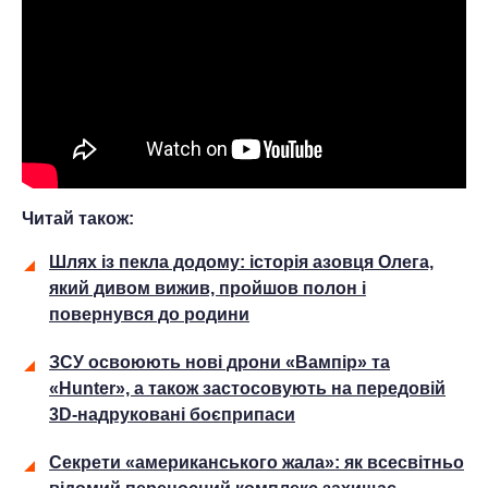
Читай також:
Шлях із пекла додому: історія азовця Олега,
який дивом вижив, пройшов полон і
повернувся до родини
ЗСУ освоюють нові дрони «Вампір» та
«Hunter», а також застосовують на передовій
3D-надруковані боєприпаси
Секрети «американського жала»: як всесвітньо