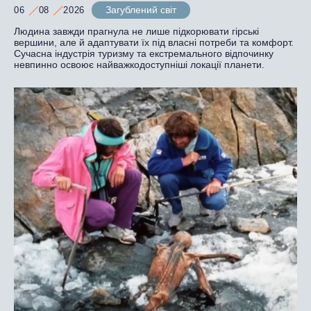
Загублений світ
06
08
2026
Людина завжди прагнула не лише підкорювати гірські
вершини, але й адаптувати їх під власні потреби та комфорт.
Сучасна індустрія туризму та екстремального відпочинку
невпинно освоює найважкодоступніші локації планети.