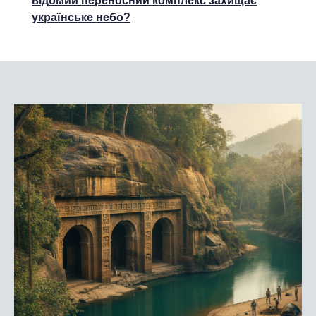
відомий переносний комплекс захищає
українське небо?