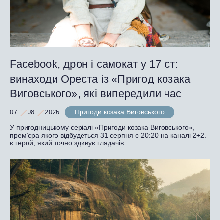
Facebook, дрон і самокат у 17 ст:
винаходи Ореста із «Пригод козака
Виговського», які випередили час
Пригоди козака Виговського
07
08
2026
У пригодницькому серіалі «Пригоди козака Виговського»,
прем’єра якого відбудеться 31 серпня о 20:20 на каналі 2+2,
є герой, який точно здивує глядачів.