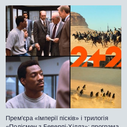
Прем'єра «Імперії пісків» і трилогія
«Полісмен з Беверлі-Хіллз»: програма