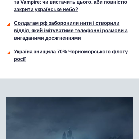
та Vampire: чи вистачить цього, аби повністю
закрити українське небо?
Солдатам рф заборонили нити і створили
відділ, який імітуватиме телефонні розмови з
вигаданими досягненнями
Україна знищила 70% Чорноморського флоту
росії