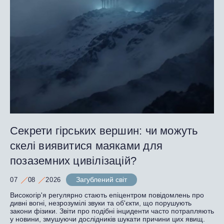
Секрети гірських вершин: чи можуть
скелі виявитися маяками для
позаземних цивілізацій?
Загублений світ
07
08
2026
Високогір'я регулярно стають епіцентром повідомлень про
дивні вогні, незрозумілі звуки та об'єкти, що порушують
закони фізики. Звіти про подібні інциденти часто потрапляють
у новини, змушуючи дослідників шукати причини цих явищ.