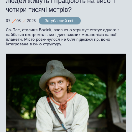
людей живуть і працюють на висоті
чотири тисячі метрів?
Загублений світ
07
08
2026
Ла-Пас, столиця Болівії, впевнено утримує статус одного з
найбільш екстремальних і дивовижних мегаполісів нашої
планети. Місто розкинулося не біля підніжжя гір, воно
інтегроване в їхню структуру.