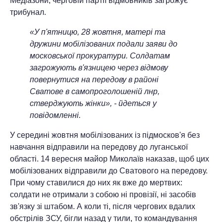
Медіазони, черговій партії відмовників загрожує
трибунал.
«У п'ятницю, 28 жовтня, матері та
дружини мобілізованих подали заяви до
московської прокуратури. Солдатам
загрожують в'язницею через відмову
повернутися на передову в районі
Сватове в самопроголошеній лнр,
стверджують жінки», - йдеться у
повідомленні.
У середині жовтня мобілізованих із підмосков'я без
навчання відправили на передову до луганської
області. 14 вересня майор Миколаїв наказав, щоб цих
мобілізованих відправили до Сватового на передову.
При чому ставилися до них як вже до мертвих:
солдати не отримали з собою ні провізії, ні засобів
зв'язку зі штабом. А коли ті, після чергових вдалих
обстрілів ЗСУ, бігли назад у тили, то командування