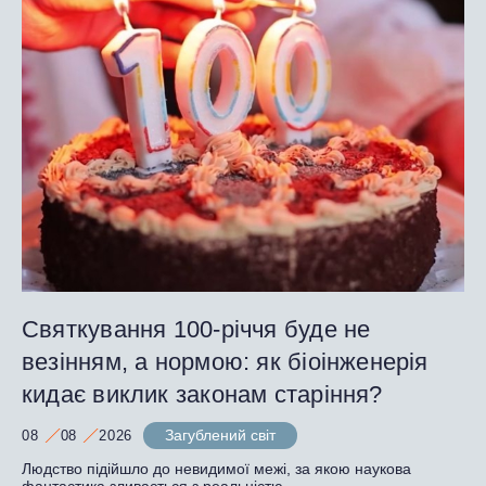
Святкування 100-річчя буде не
везінням, а нормою: як біоінженерія
кидає виклик законам старіння?
Загублений світ
08
08
2026
Людство підійшло до невидимої межі, за якою наукова
фантастика зливається з реальністю.