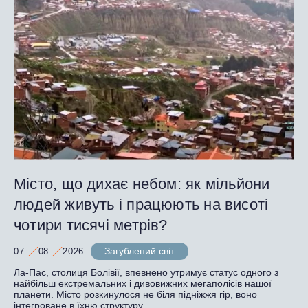
Місто, що дихає небом: як мільйони
людей живуть і працюють на висоті
чотири тисячі метрів?
Загублений світ
07
08
2026
Ла-Пас, столиця Болівії, впевнено утримує статус одного з
найбільш екстремальних і дивовижних мегаполісів нашої
планети. Місто розкинулося не біля підніжжя гір, воно
інтегроване в їхню структуру.