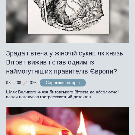
Зрада і втеча у жіночій сукні: як князь
Вітовт вижив і став одним із
наймогутніших правителів Європи?
Справжня історія
08
08
2026
Шлях Великого князя Литовського Вітовта до абсолютної
влади нагадував гостросюжетний детектив.