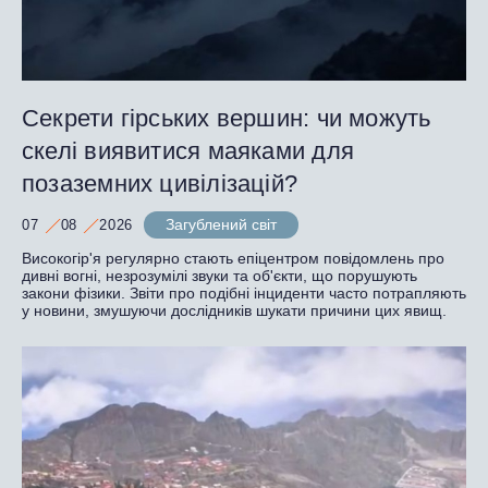
Секрети гірських вершин: чи можуть
скелі виявитися маяками для
позаземних цивілізацій?
Загублений світ
07
08
2026
Високогір'я регулярно стають епіцентром повідомлень про
дивні вогні, незрозумілі звуки та об'єкти, що порушують
закони фізики. Звіти про подібні інциденти часто потрапляють
у новини, змушуючи дослідників шукати причини цих явищ.