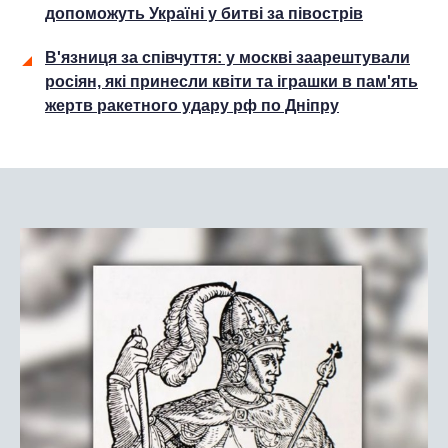
допоможуть Україні у битві за півострів
В'язниця за співчуття: у москві заарештували
росіян, які принесли квіти та іграшки в пам'ять
жертв ракетного удару рф по Дніпру