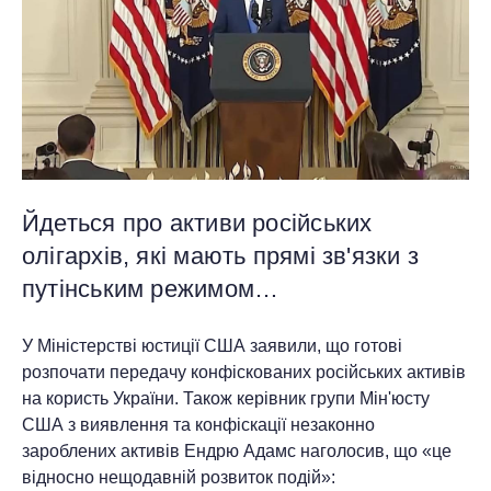
Йдеться про активи російських
олігархів, які мають прямі зв'язки з
путінським режимом…
У Міністерстві юстиції США заявили, що готові
розпочати передачу конфіскованих російських активів
на користь України. Також керівник групи Мін'юсту
США з виявлення та конфіскації незаконно
зароблених активів Ендрю Адамс наголосив, що «це
відносно нещодавній розвиток подій»: