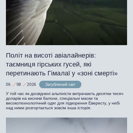
Політ на висоті авіалайнерів:
таємниця гірських гусей, які
перетинають Гімалаї у «зоні смерті»
Загублений світ
06
08
2026
У той час як досвідчені альпіністи витрачають десятки тисяч
доларів на кисневі балони, спеціальні маски та
високотехнологічний одяг для підкорення Евересту, у небі
над ними розгортається зовсім інша історія.