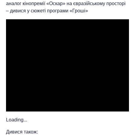
аналог кінопремії «Оскар» на євразійському просторі
– дивися у сюжеті програми «Гроші»
Loading...
Дивися також: