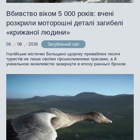
Вбивство віком 5 000 років: вчені
розкрили моторошні деталі загибелі
«крижаної людини»
Загублений світ
06
08
2026
Італійське містечко Больцано щороку приваблює тисячі
туристів не лише своїми гірськолижними трасами, а й
унікальною можливістю зазирнути в епоху ранньої бронзи.