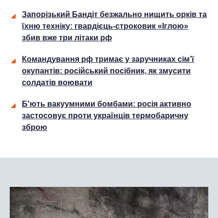
Запорізький Бандіт безжально нищить орків та
їхню техніку: гвардієць-строковик «Іглою»
збив вже три літаки рф
Командування рф тримає у заручниках сім’ї
окупантів: російський посібник, як змусити
солдатів воювати
Б'ють вакуумними бомбами: росія активно
застосовує проти українців термобаричну
зброю