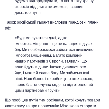
будемо відгороджувати, то ніхто таку країну
як росія відділити не зможе», - заявив
диктатор путін.
Також російський гарант висловив грандіозні плани
рф:
«Будемо рухатися далі, адже
імпортозаміщення – це не панацея від усіх
бід. Ми не збираємося займатися виключно
імпортозаміщенням. Багато компаній,
наших партнерів з Європи, заявили, що
вони йдуть від нас. Інколи дивишся, хто
йде, і може й слава богу. Ми займемо їхні
ніші. Наш бізнес і виробництво вже зросло,
і воно благополучно сяде на підготовлений
цими партнерами ґрунт».
Що пообіцяв путін тим росіянам, котрі хочуть товари
люкс-класу та про пропозицію Міхалкова створити