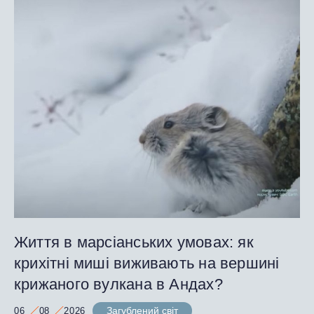
Життя в марсіанських умовах: як
крихітні миші виживають на вершині
крижаного вулкана в Андах?
Загублений світ
06
08
2026