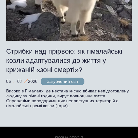
Стрибки над прірвою: як гімалайські
козли адаптувалися до життя у
крижаній «зоні смерті»?
Загублений світ
06
08
2026
Високо в Гімалаях, де нестача кисню вбиває непідготовлену
людину за лічені години, вирує повноцінне життя.
Справжніми володарями цих неприступних територій є
гімалайські гірські козли (тари).
ПОВНА ВЕРСІЯ