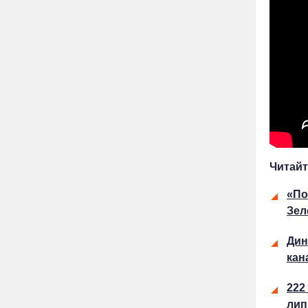
Читайт
«По
Зел
Дин
кан
222
лип