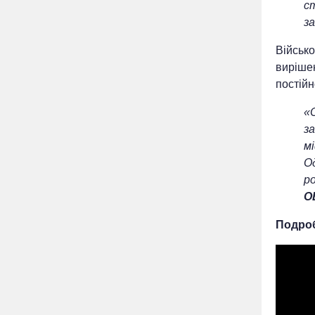
с
за
Військо
вирішен
постійн
«
за
мі
Од
ро
О
Подроб