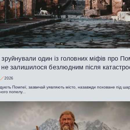
 зруйнували один із головних міфів про По
о не залишилося безлюдним після катастр
2026
адують Помпеї, зазвичай уявляють місто, назавжди поховане під ша
ного попелу...