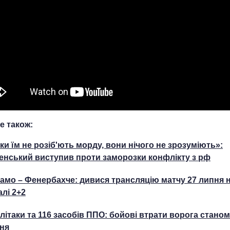
е також:
ки їм не розіб'ють морду, вони нічого не зрозуміють»:
енський виступив проти заморозки конфлікту з рф
амо – Фенербахче: дивися трансляцію матчу 27 липня 
алі 2+2
 літаки та 116 засобів ППО: бойові втрати ворога станом
ня