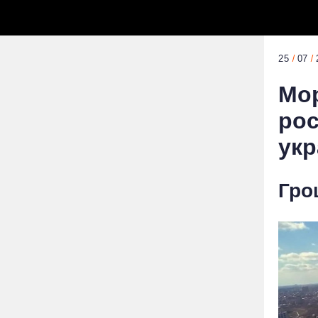
25
07
Мор
рос
укр
Гро