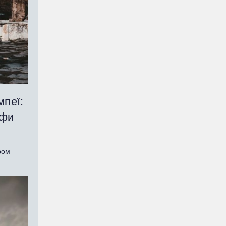
мпеї:
офи
ром