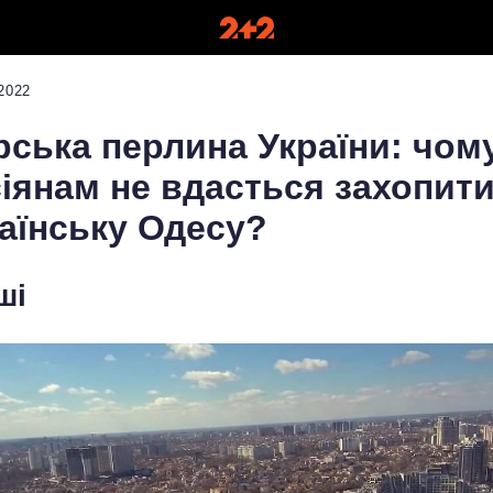
2022
ська перлина України: чом
іянам не вдасться захопит
аїнську Одесу?
ші