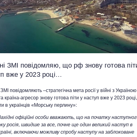
ні ЗМІ повідомляю, що рф знову готова піт
уп вже у 2023 році…
 ЗМІ повідомляють –стратегічна мета росії у війні з Україною
а країна-агресор знову готова піти у наступ вже у 2023 році
ти в українців «Морську перлину»:
Західні офіційні особи вважають, що на початку наступног
ку росія, швидше за все, почне ще один великий наступ в
країні, включаючи можливу спробу наступу на заблоковане