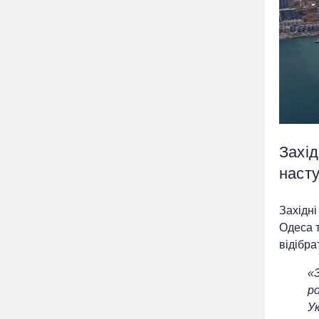
Захід
наст
Західні
Одеса т
відібра
«
ро
У