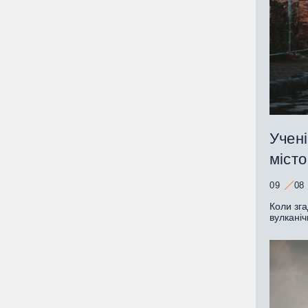
Учені
міст
09
08
Коли зг
вулканіч