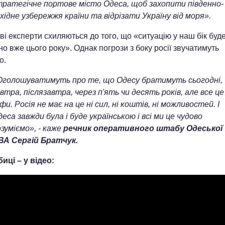
тратегічне портове місто Одеса, щоб захопити південно-
хідне узбережжя країни та відрізати Україну від моря».
ві експерти схиляються до того, що «ситуацію у наш бік буд
о вже цього року». Однак погрози з боку росії звучатимуть
о.
Оголошуватимуть про те, що Одесу братимуть сьогодні,
втра, післязавтра, через п'ять чи десять років, але все це
фи. Росія не має на це ні сил, ні коштів, ні можливостей. І
еса завжди була і буде українською і всі ми це чудово
зуміємо», - каже
речник оперативного штабу Одеської
ВА Сергій Братчук.
иці – у відео: