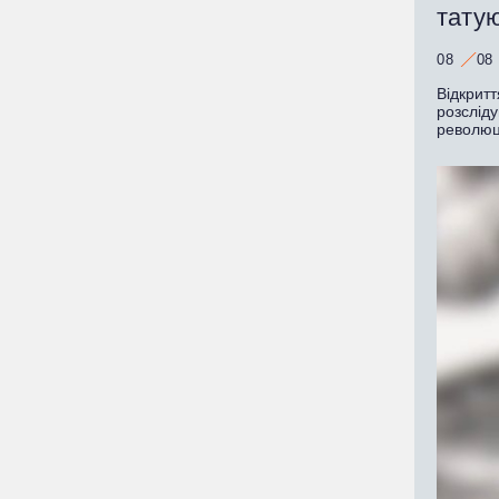
татую
08
08
Відкритт
розслід
революц