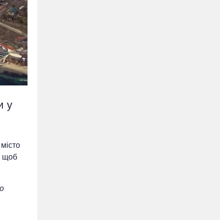
и у
 місто
, щоб
о