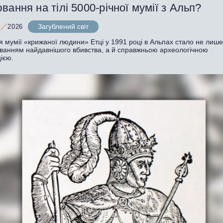
вання на тілі 5000-річної мумії з Альп?
Загублений світ
2026
я мумії «крижаної людини» Етці у 1991 році в Альпах стало не лиш
уванням найдавнішого вбивства, а й справжньою археологічною
ією.