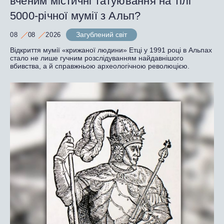
вченим містичні татуювання на тілі
5000-річної мумії з Альп?
Загублений світ
08
08
2026
Відкриття мумії «крижаної людини» Етці у 1991 році в Альпах
стало не лише гучним розслідуванням найдавнішого
вбивства, а й справжньою археологічною революцією.