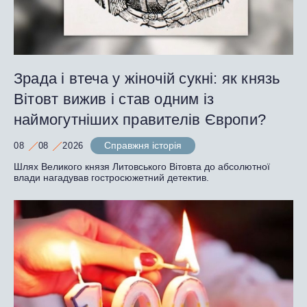
Зрада і втеча у жіночій сукні: як князь
Вітовт вижив і став одним із
наймогутніших правителів Європи?
Справжня історія
08
08
2026
Шлях Великого князя Литовського Вітовта до абсолютної
влади нагадував гостросюжетний детектив.