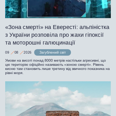
«Зона смерті» на Евересті: альпіністка
з України розповіла про жахи гіпоксії
та моторошні галюцинації
Загублений світ
09
08
2026
Умови на висоті понад 8000 метрів настільки агресивні, що
цю територію офіційно називають «зоною смерті». Рівень
кисню там становить лише третину від звичного показника на
рівні моря.