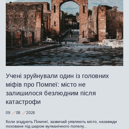
Учені зруйнували один із головних
міфів про Помпеї: місто не
залишилося безлюдним після
катастрофи
09
08
2026
Коли згадують Помпеї, зазвичай уявляють місто, назавжди
поховане під шаром вулканічного попелу...