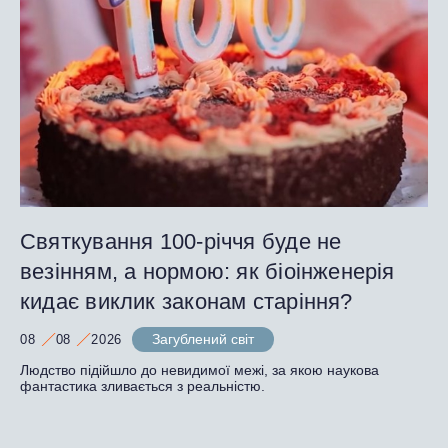
Святкування 100-річчя буде не
везінням, а нормою: як біоінженерія
кидає виклик законам старіння?
Загублений світ
08
08
2026
Людство підійшло до невидимої межі, за якою наукова
фантастика зливається з реальністю.