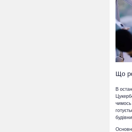
Що р
В остан
Цукербе
чимось
готуєть
будівни
Основни