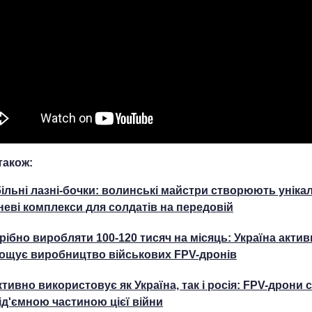
також:
ільні лазні-бочки: волинські майстри створюють уніка
неві комплекси для солдатів на передовій
рібно виробляти 100-120 тисяч на місяць: Україна акти
ощує виробництво військових FPV-дронів
активно використовує як Україна, так і росія: FPV-дрони 
ід'ємною частиною цієї війни