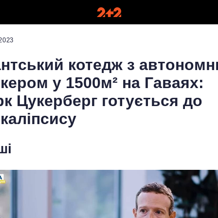
2023
антський котедж з автоном
кером у 1500м² на Гаваях:
к Цукерберг готується до
каліпсису
ші