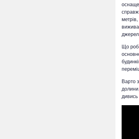
оснаще
справж
метрів,
виживан
джерел
Що роби
основно
будинкі
перемі
Варто з
долини,
дивись 