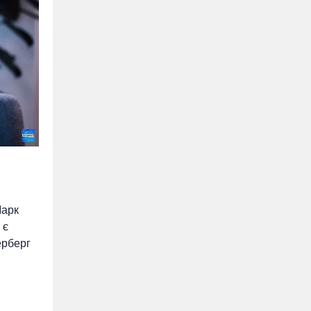
Марк
 є
ерберг