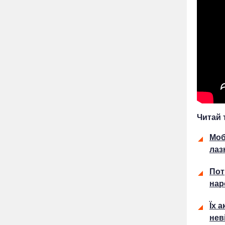
Читай 
Моб
лаз
Пот
нар
Їх 
нев