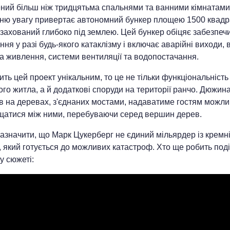
ний більш ніж тридцятьма спальнями та ванними кімнатами
ню увагу привертає автономний бункер площею 1500 квадр
 захований глибоко під землею. Цей бункер обіцяє забезпеч
ня у разі будь-якого катаклізму і включає аварійні виходи, 
а живлення, системи вентиляції та водопостачання.
ть цей проект унікальним, то це не тільки функціональність
го житла, а й додаткові споруди на території ранчо. Дюжин
в на деревах, з'єднаних мостами, надаватиме гостям можли
щатися між ними, перебуваючи серед вершин дерев.
азначити, що Марк Цукерберг не єдиний мільярдер із кремні
 який готується до можливих катастроф. Хто ще робить поді
у сюжеті: