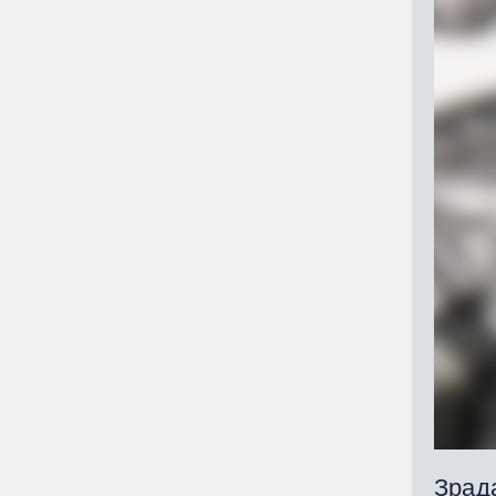
Зрада