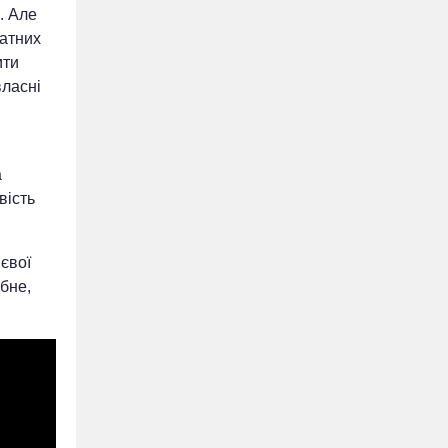
. Але
атних
ити
власні
а
вість
євої
бне,