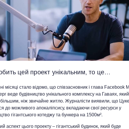
обить цей проект унікальним, то це…
ні місяці стало відомо, що співзасновник і глава Facebook 
рг веде будівництво унікального комплексу на Гаваях, який
 більшим, ніж звичайне житло. Журналісти виявили, що Цук
ся до можливого апокаліпсису, вкладаючи свої ресурси у
цтво гігантського котеджу та бункера на 1500м².
й аспект цього проекту – гігантський будинок, який буде