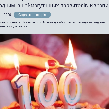
 одним із наймогутніших правителів Європ
Справжня історія
2026
ликого князя Литовського Вітовта до абсолютної влади нагадував
южетний детектив.