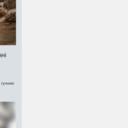
чні
е гучним