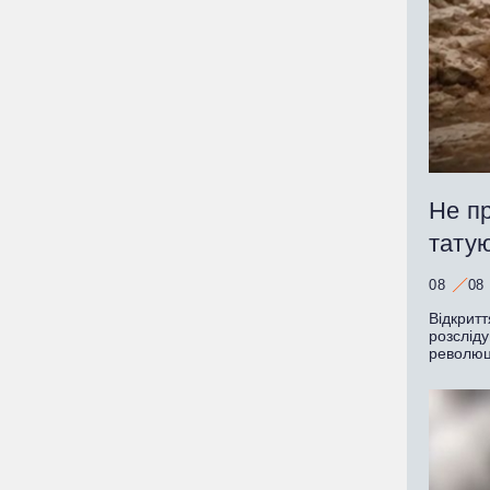
Не пр
татую
08
08
Відкритт
розслід
революц