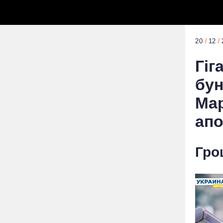
20
12
Гіг
бун
Мар
апо
Гро