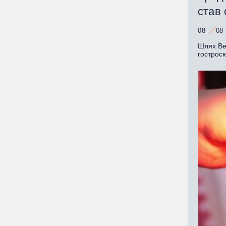
став
08
08
Шлях Ве
гострос