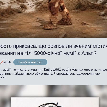
осто прикраса: що розповіли вченим місти
вання на тілі 5000-річної мумії з Альп?
Загублений світ
2026
я мумії «крижаної людини» Етці у 1991 році в Альпах стало не лиш
уванням найдавнішого вбивства, а й справжньою археологічною
ією.