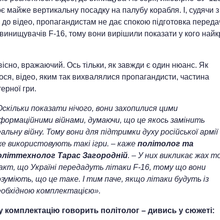
є майже вертикальну посадку на палубу корабля. І, судячи з
 до відео, пропагандистам не дає спокою підготовка переда
 винищувачів F-16, тому вони вирішили показати у кого най
.
вісно, вражаючий. Ось тільки, як завжди є один нюанс. Як
ся, відео, яким так вихвалялися пропагандисти, частина
ерної гри.
Оскільки показати нічого, вони захопилися цими
нформаційними війнами, думаючи, що це якось замінить
альну війну. Тому вони для підтримки духу російської армії
же використовують такі ігри. – каже
політолог та
оліттехнолог Тарас Загородній
. – У них викликає жах т
акт, що Україні передадуть літаки F-16, тому що вони
зуміють, що це таке. І тим паче, якщо літаки будуть із
еобхідною комплектацією».
у комплектацію говорить політолог – дивись у сюжеті: