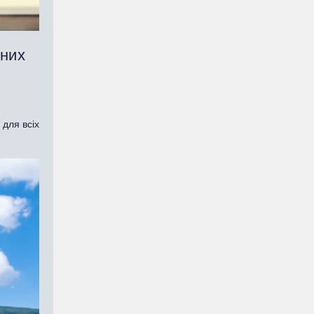
нних
для всіх