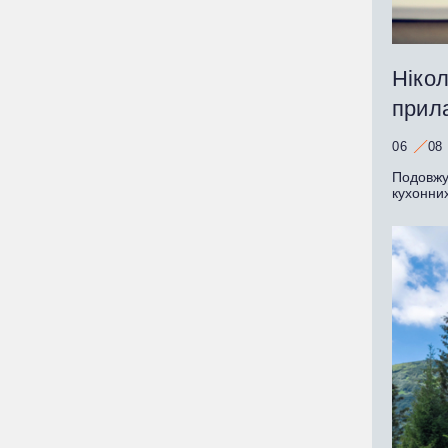
Нікол
прила
06
08
Подовжув
кухонни