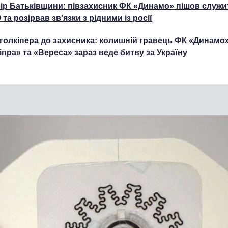
ір Батьківщини: півзахисник ФК «Динамо» пішов служи
 та розірвав зв'язки з рідними із росії
 голкіпера до захисника: колишній гравець ФК «Динамо»
іпра» та «Вереса» зараз веде битву за Україну