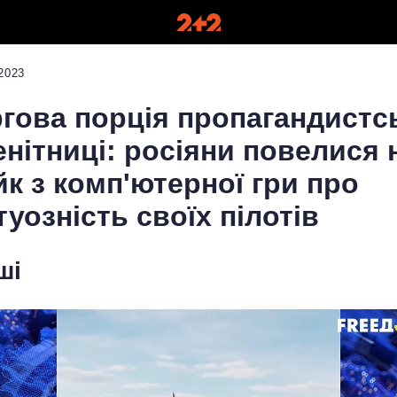
2023
гова порція пропагандистс
енітниці: росіяни повелися 
к з комп'ютерної гри про
туозність своїх пілотів
ші