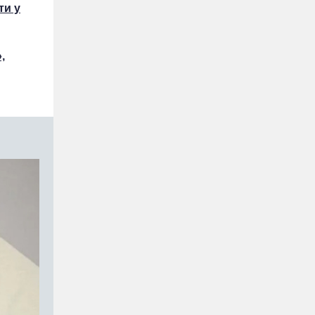
ти у
,