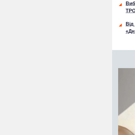
Виб
ТРО
Від
«Дн