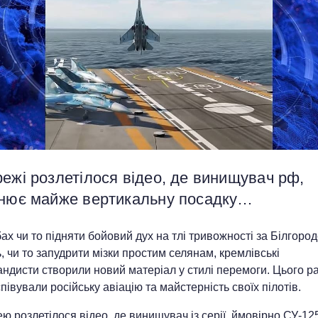
ежі розлетілося відео, де винищувач рф,
снює майже вертикальну посадку…
ах чи то підняти бойовий дух на тлі тривожності за Білгород
, чи то запудрити мізки простим селянам, кремлівські
ндисти створили новий матеріал у стилі перемоги. Цього р
півували російську авіацію та майстерність своїх пілотів.
 розлетілося відео, де винищувач із серії, ймовірно СУ-12