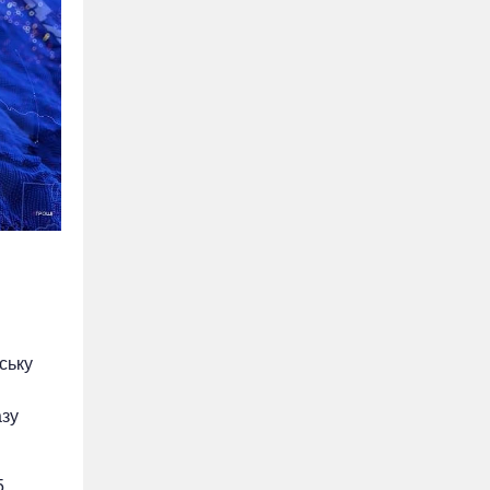
ську
азу
5,