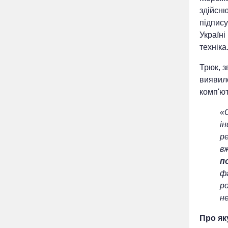
здійсню
підпису
Україні
техніка
Трюк, з
виявило
комп'ют
«
і
ре
в
п
ф
ро
н
Про як