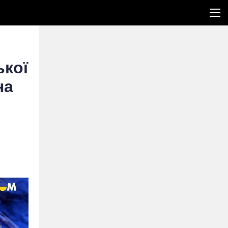
ької
на