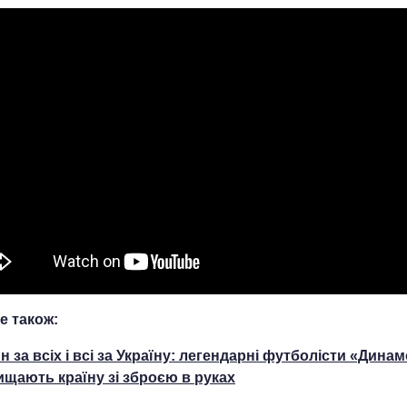
е також:
н за всіх і всі за Україну: легендарні футболісти «Дина
ищають країну зі зброєю в руках