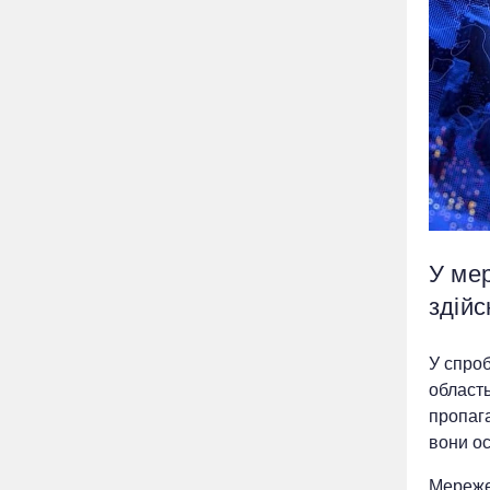
У мер
здій
У спроб
область
пропага
вони ос
Мережею