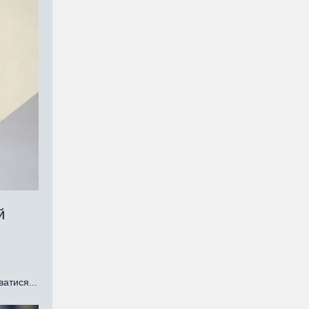
й
ватися...