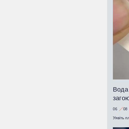
Вода 
заго
06
08
Уявіть п