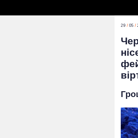
29
05
Чер
ніс
фей
вір
Гро