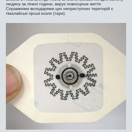
людину за лічені години, вирує повноцінне життя.
Справжніми володарями цих неприступних територій є
гімалайські гірські козли (тари).