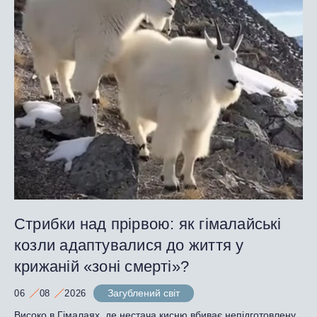
Стрибки над прірвою: як гімалайські
козли адаптувалися до життя у
крижаній «зоні смерті»?
Загублений світ
06
08
2026
Високо в Гімалаях, де нестача кисню вбиває непідготовлену