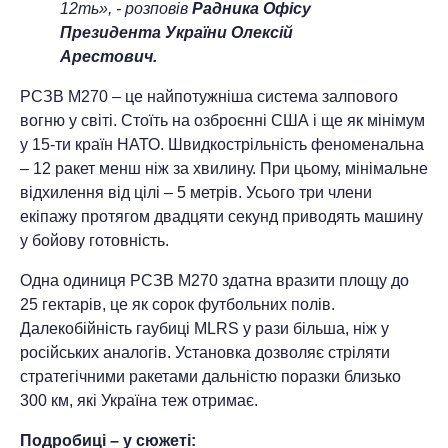
12ть», - розповів
Радника Офісу
Президента України Олексій
Арестович.
РСЗВ М270 – це найпотужніша система залпового
вогню у світі. Стоїть на озброєнні США і ще як мінімум
у 15-ти країн НАТО. Швидкострільність феноменальна
– 12 ракет менш ніж за хвилину. При цьому, мінімальне
відхилення від цілі – 5 метрів. Усього три члени
екіпажу протягом двадцяти секунд приводять машину
у бойову готовність.
Одна одиниця РСЗВ М270 здатна вразити площу до
25 гектарів, це як сорок футбольних полів.
Далекобійність гаубиці MLRS у рази більша, ніж у
російських аналогів. Установка дозволяє стріляти
стратегічними ракетами дальністю поразки близько
300 км, які Україна теж отримає.
Подробиці – у сюжеті: