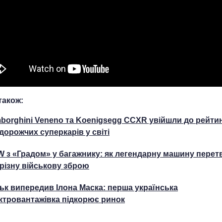
також:
borghini Veneno та Koenigsegg CCXR увійшли до рейти
дорожчих суперкарів у світі
 з «Градом» у багажнику: як легендарну машину пере
грізну військову зброю
ьк випередив Ілона Маска: перша українська
ктровантажівка підкорює ринок