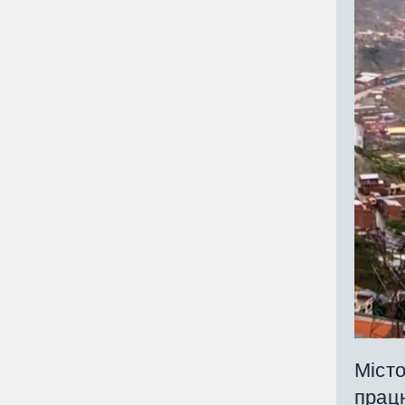
Місто
працю