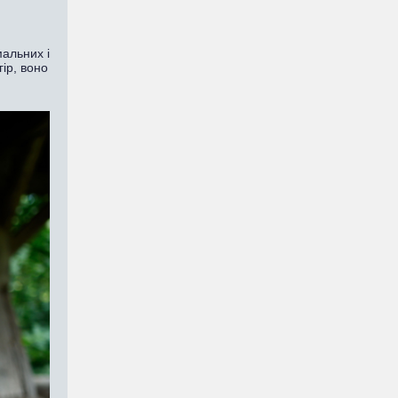
мальних і
ір, воно