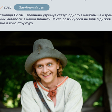
Загублений світ
2026
столиця Болівії, впевнено утримує статус одного з найбільш екстре
их мегаполісів нашої планети. Місто розкинулося не біля підніжжя г
ане в їхню структуру.