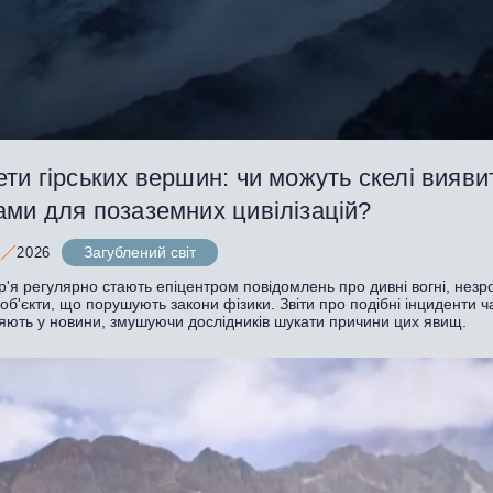
ти гірських вершин: чи можуть скелі вияви
ами для позаземних цивілізацій?
Загублений світ
2026
р'я регулярно стають епіцентром повідомлень про дивні вогні, незро
 об'єкти, що порушують закони фізики. Звіти про подібні інциденти ч
яють у новини, змушуючи дослідників шукати причини цих явищ.