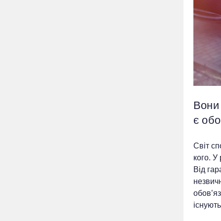
Вони
є об
Світ сп
кого. У
Від гар
незвичн
обов’яз
існують