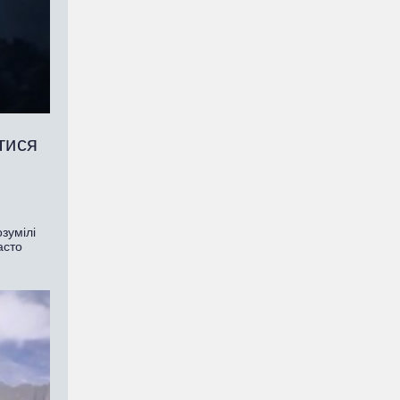
тися
зумілі
асто