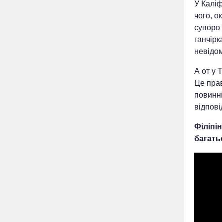
У Каліф
чого, о
суворо 
ганчірк
невідом
А от у 
Це прав
повинні
відпові
Філіпі
багать