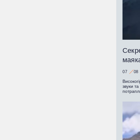
Секре
маяк
07
08
Високогі
звуки та
потрапл