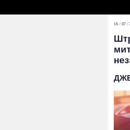
16
07
Штр
мит
нез
ДЖЕ