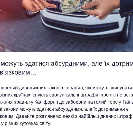
 можуть здатися абсурдними, але їх дотри
ов’язковим…
овнений дивовижних законів і правил, які можуть здивувати
 різних країнах існують свої унікальні штрафи, про які не всі 
ажних правил у Каліфорнії до заборони на голий торс у Таїла
і закони можуть здатися абсурдними, але їх дотримання є
ковим. Давайте розглянемо деякі з найбільш дивних штрафів
 у різних куточках світу.