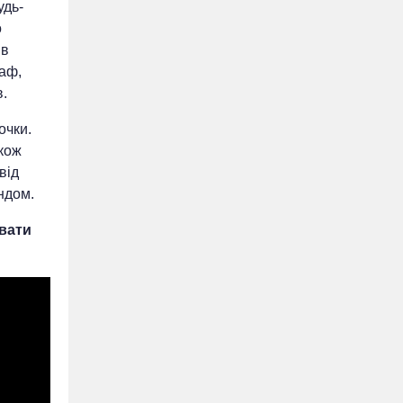
удь-
о
ів
раф,
в.
очки.
акож
від
ндом.
увати