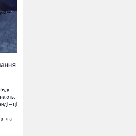
мання
 будь-
знають.
нді – ці
, які