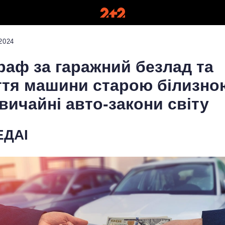
2024
аф за гаражний безлад та
тя машини старою білизно
вичайні авто-закони світу
ДАІ