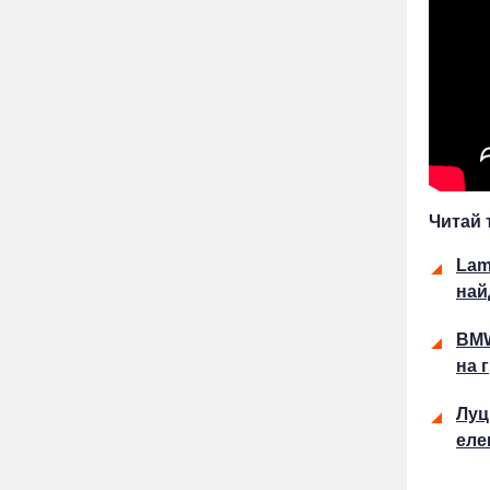
Читай 
Lam
най
BMW
на 
Луц
еле