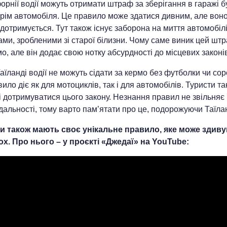
орнії водії можуть отримати штраф за зберігання в гаражі б
крім автомобіля. Це правило може здатися дивним, але вон
дотримується. Тут також існує заборона на миття автомобіл
ами, зробленими зі старої білизни. Чому саме виник цей шт
о, але він додає свою нотку абсурдності до місцевих законі
Таїланді водії не можуть сідати за кермо без футболки чи сор
ило діє як для мотоциклів, так і для автомобілів. Туристи т
 дотримуватися цього закону. Незнання правил не звільняє 
дальності, тому варто пам’ятати про це, подорожуючи Таїла
ни також мають своє унікальне правило, яке може здив
ох. Про нього – у проєкті «Джедаї» на YouTube: