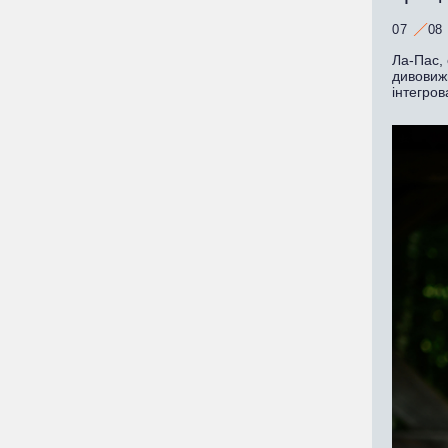
07
08
Ла-Пас, 
дивовижн
інтегров