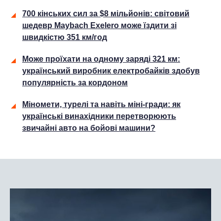
700 кінських сил за $8 мільйонів: світовий
шедевр Maybach Exelero може їздити зі
швидкістю 351 км/год
Може проїхати на одному заряді 321 км:
український виробник електробайків здобув
популярність за кордоном
Міномети, турелі та навіть міні-гради: як
українські винахідники перетворюють
звичайні авто на бойові машини?