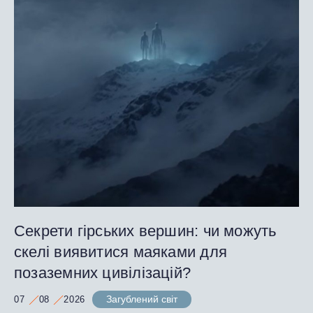
Секрети гірських вершин: чи можуть
скелі виявитися маяками для
позаземних цивілізацій?
Загублений світ
07
08
2026