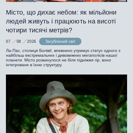
Місто, що дихає небом: як мільйони
людей живуть і працюють на висоті
чотири тисячі метрів?
Загублений світ
07
08
2026
Ла-Пас, столиця Болівії, впевнено утримує статус одного з
найбільш екстремальних і дивовижних мегаполісів нашої
планети. Місто розкинулося не біля підніжжя гір, воно
інтегроване в їхню структуру.