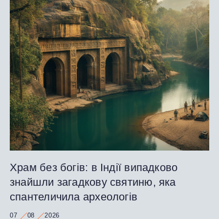
Храм без богів: в Індії випадково
знайшли загадкову святиню, яка
спантеличила археологів
07
08
2026