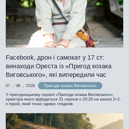
Facebook, дрон і самокат у 17 ст:
винаходи Ореста із «Пригод козака
Виговського», які випередили час
Пригоди козака Виговського
07
08
2026
У пригодницькому серіалі «Пригоди козака Виговського»,
прем’єра якого відбудеться 31 серпня о 20:20 на каналі 2+2,
є герой, який точно здивує глядачів.