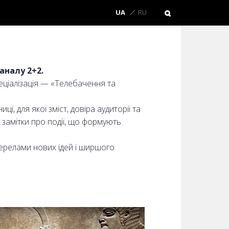
UA
RU
аналу 2+2.
еціалізація — «Телебачення та
і, для якої зміст, довіра аудиторії та
 замітки про події, що формують
ерелами нових ідей і ширшого