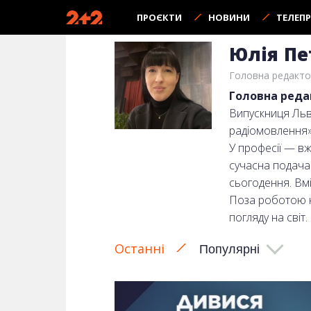
ПРОЄКТИ
НОВИНИ
ТЕЛЕП
Юлія Пе
Головна редакторк
Головна редак
Випускниця Льві
радіомовлення»
У професії — вже
сучасна подача 
сьогодення. Вмі
Поза роботою н
погляду на світ.
Останні
Популярні