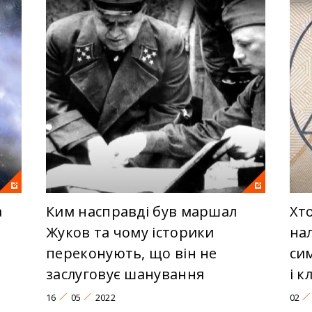
а
Ким насправді був маршал
Хто
Жуков та чому історики
нал
переконують, що він не
си
заслуговує шанування
і к
16
05
2022
02