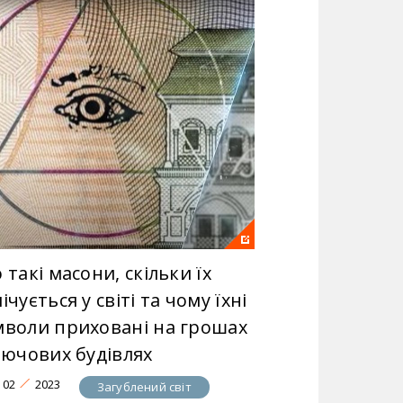
 такі масони, скільки їх
ічується у світі та чому їхні
мволи приховані на грошах
лючових будівлях
02
2023
Загублений світ