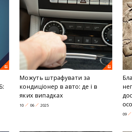
Можуть штрафувати за
Бл
Б:
кондиціонер в авто: де і в
не
яких випадках
до
ос
10
06
2025
09