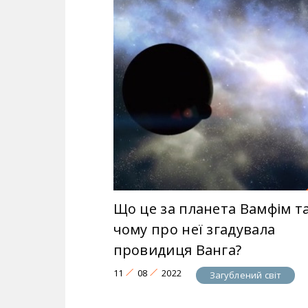
Що це за планета Вамфім т
чому про неї згадувала
провидиця Ванга?
11
08
2022
Загублений світ