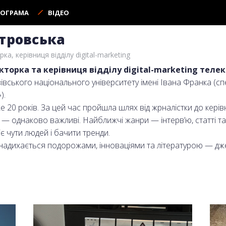
РОГРАМА
ВІДЕО
тровська
а, керівниця відділу digital-marketing
торка та керівниця відділу digital-marketing телек
вського національного університету імені Івана Франка (сп
).
 20 років. За цей час пройшла шлях від жрналістки до керівниц
— однаково важливі. Найближчі жанри — інтерв’ю, статті та
є чути людей і бачити тренди.
адихається подорожами, інноваціями та літературою — дж