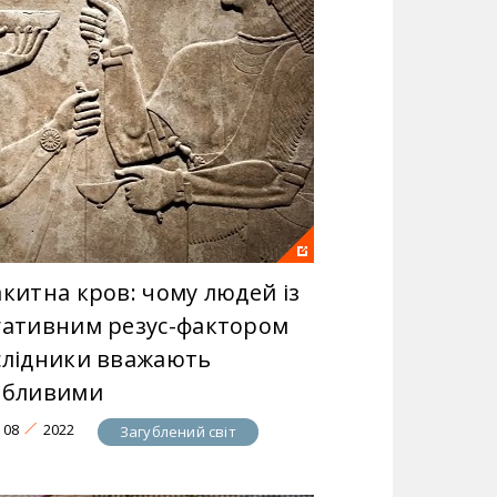
акитна кров: чому людей із
гативним резус-фактором
слідники вважають
обливими
08
2022
Загублений світ